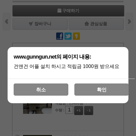
구매하기
장바구니
관심상품
상품리뷰
[0]
www.gunngun.net의 페이지 내용:
관련상품
건앤건 어플 설치 하시고 적립금 1000원 받으세요
WE 리얼마킹 탠칼라 SCAR 스카 V3 스
틸 트리거 GBB 가스건(사은품-오리지
널 소염기)
취소
확인
상품가 :
670,000원
적립금 :
13400원
수량 :
+1
-1