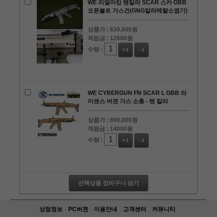
WE 리얼마킹 탠칼라 SCAR 스카 GBB
오픈볼트 가스건(GNG칼라메탈소염기)
상품가 :
630,000원
적립금 :
12600원
수량 :
+1
-1
WE CYBERGUN FN SCAR L GBB 라
이센스 버젼 가스 소총 - 탠 칼라
상품가 :
690,000원
적립금 :
14000원
수량 :
+1
-1
선택상품 장바구니 담기
상점정보
PC버젼
이용안내
고객센터
커뮤니티