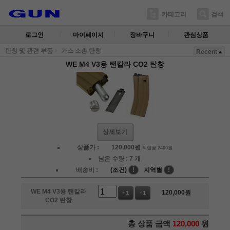
카테고리
검색
로그인
마이페이지
장바구니
관심상품
탄창 및 관련 부품
가스 소총 탄창
Recent
WE M4 V3용 탠칼라 CO2 탄창
상세보기
상품가 :
120,000
원
적립금:2400원
남은 수량 :
7 개
배송비 :
(조건)
!
지역별
!
WE M4 V3용 탠칼라
120,000
원
+1
-1
CO2 탄창
총 상품 금액
120,000
원