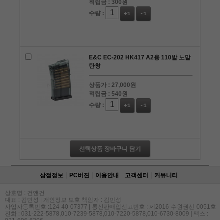
적립금 :
300원
수량 :
+1
-1
E&C EC-202 HK417 A2용 110발 노말
탄창
상품가 :
27,000원
적립금 :
540원
수량 :
+1
-1
선택상품 장바구니 담기
상점정보
PC버젼
이용안내
고객센터
커뮤니티
상호명 : 건앤건
대표 : 김민성 | 개인정보 보호 책임자 : 김민성
사업자등록번호 :124-40-07377 | 통신판매업신고번호 : 제2016-수원권선-0051호
전화 : 031-222-5878,010-7239-5878,010-7220-5878,010-6730-8009 | 팩스 :