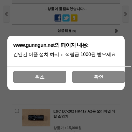
- 상품이 품절되었습니다. -
상품리뷰
[0]
관련상품
www.gunngun.net의 페이지 내용:
건앤건 어플 설치 하시고 적립금 1000원 받으세요
E&C M4용 CNC 알루미늄 메탈 홉업 챔
버
상품가 :
45,000원
취소
확인
적립금 :
900원
수량 :
+1
-1
E&C EC-202 HK417 A2용 오리지널 메
탈 소염기
상품가 :
15,000원