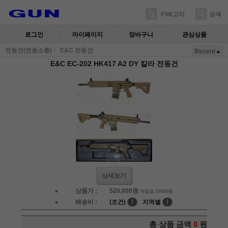
카테고리
검색
로그인
마이페이지
장바구니
관심상품
전동건(전동소총)
E&C 전동건
Recent
E&C EC-202 HK417 A2 DY 칼라 전동건
상세보기
상품가 :
520,000
원
적립금:10400원
배송비 :
(조건)
!
지역별
!
총 상품 금액
0
원