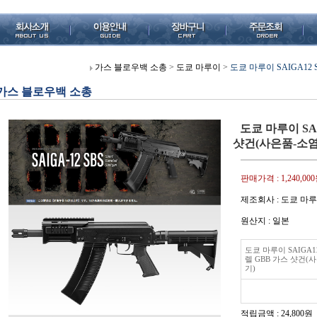
가스 블로우백 소총
>
도쿄 마루이
>
도쿄 마루이 SAIGA12
가스 블로우백 소총
도쿄 마루이 SAI
샷건(사은품-소염
판매가격 :
1,240,00
제조회사 : 도쿄 마
원산지 : 일본
도쿄 마루이 SAIGA12
렐 GBB 가스 샷건(
기)
적립금액 :
24,800원