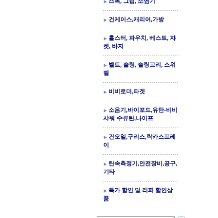
스톡, 그립, 소염기
건케이스,캐리어,가방
홀스터, 파우치, 베스트, 쟈
켓, 바지
벨트, 슬링, 슬링고리, 스위
벨
비비로더,타겟
소음기,바이포드,유탄-비비
샤워-수류탄,나이프
건오일,구리스,락카스프레
이
탄속측정기,안전장비,공구,
기타
특가 할인 및 리퍼 할인상
품