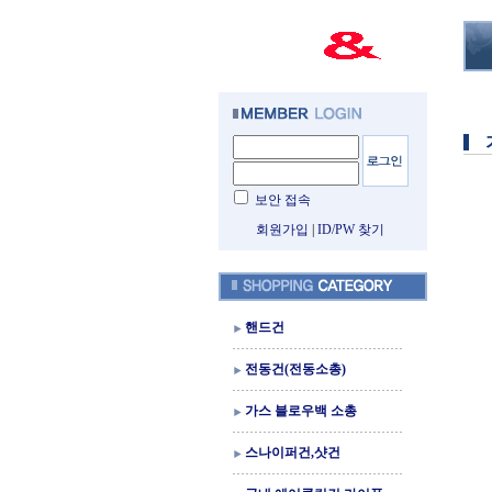
보안 접속
회원가입
|
ID/PW 찾기
핸드건
전동건(전동소총)
가스 블로우백 소총
스나이퍼건,샷건