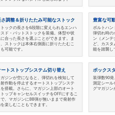
長さ調整＆折りたたみ可能なストック
豊富な可
ストックの長さを6段階に変えられるエンハ
ボルトハン
ンスド・バットストックを装備。体型や状
弾切れ時の
況に合った長さを選ぶことができます。ま
ン（メンテ
た、ストックは本体右側面に折りたたむこ
ど、カスタ
とも可能です。
能を踏襲し
オートストップシステム切り替え
ボックス
マガジンが空になると、弾切れを検知して
装弾数90
発射作動を停止するオートストップシステ
測定シール
ムを搭載。さらに、マガジン上部のオート
グマガジン
ストップキャンセルスイッチをOFFにするこ
とで、マガジンにBB弾が無いままで発射作
動を楽しむこともできます。