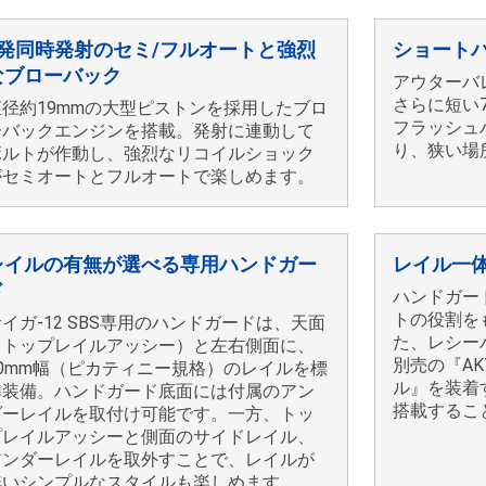
3発同時発射のセミ/フルオートと強烈
ショート
なブローバック
アウターバ
さらに短い
直径約19mmの大型ピストンを採用したブロ
フラッシュ
ーバックエンジンを搭載。発射に連動して
り、狭い場
ボルトが作動し、強烈なリコイルショック
がセミオートとフルオートで楽しめます。
レイルの有無が選べる専用ハンドガー
レイル一
ド
ハンドガー
トの役割を
イガ-12 SBS専用のハンドガードは、天面
た、レシー
（トップレイルアッシー）と左右側面に、
別売の『A
20mm幅（ピカティニー規格）のレイルを標
ル』を装着
準装備。ハンドガード底面には付属のアン
搭載するこ
ダーレイルを取付け可能です。一方、トッ
プレイルアッシーと側面のサイドレイル、
アンダーレイルを取外すことで、レイルが
無いシンプルなスタイルも楽しめます。