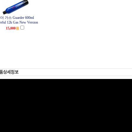
더 가스 Guarder 600ml
rful 12k Gas New Version
15,000
원