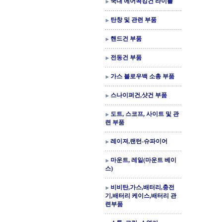
국내 에어콕킹건 라이플
탄창 및 관련 부품
핸드건 부품
전동건 부품
가스 블로우백 소총 부품
스나이퍼건,샷건 부품
도트, 스코프, 사이트 및 관
련 부품
레이져,랜턴-슈파이어
마운트, 레일(마운트 베이
스)
비비탄,가스,배터리,충전
기,배터리 케이스,배터리 관
련부품