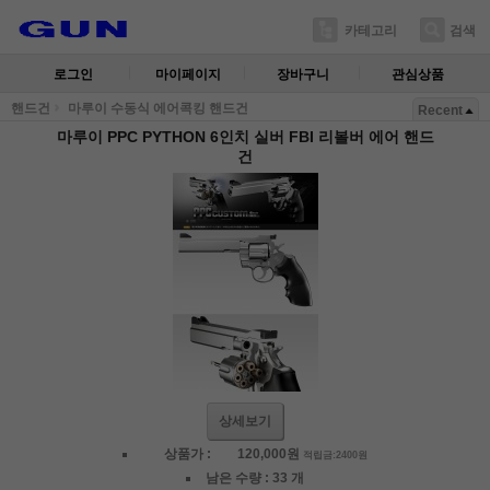
카테고리
검색
로그인
마이페이지
장바구니
관심상품
핸드건
마루이 수동식 에어콕킹 핸드건
Recent
마루이 PPC PYTHON 6인치 실버 FBI 리볼버 에어 핸드
건
상세보기
상품가 :
120,000
원
적립금:2400원
남은 수량 :
33 개