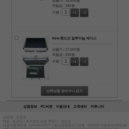
상품가 :
19,000원
적립금 :
380원
수량 :
+1
-1
New 핸드건 알루미늄 케이스
상품가 :
27,000원
적립금 :
550원
수량 :
+1
-1
선택상품 장바구니 담기
상점정보
PC버젼
이용안내
고객센터
커뮤니티
상호명 : 건앤건
대표 : 김민성 | 개인정보 보호 책임자 : 김민성
사업자등록번호 :124-40-07377 | 통신판매업신고번호 : 제2016-수원권선-0051호