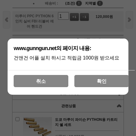
배송비 :
(조건)
!
지역별
!
마루이 PPC PYTHON 6
120,000
원
+1
-1
인치 실버 FBI 리볼버 에
어 핸드건
총 상품 금액
120,000
원
www.gunngun.net의 페이지 내용:
구매하기
건앤건 어플 설치 하시고 적립금 1000원 받으세요
장바구니
관심상품
취소
확인
상품리뷰
[0]
관련상품
도쿄 마루이 파이슨 PYTHON용 카트리
지 쉘 세트