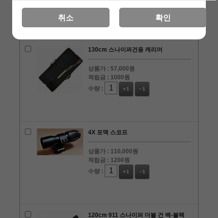
수량 :
+1
-1
취소
확인
130cm 스나이퍼건용 캐리어
상품가 :
57,000원
적립금 :
1000원
수량 :
+1
-1
4X 포맥 스코프
상품가 :
110,000원
적립금 :
1200원
수량 :
+1
-1
120cm 911 스나이퍼 더블 건 백-블랙