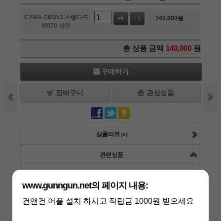
CYMA CM353 스탠다드
140,000
원
+1
-1
M870 샷건
총 상품 금액
140,000
원
구매하기
장바구니
관심상품
상품리뷰
[0]
관련상품
CYMA M870용 30발 6팩 샷건 쉘 탄창
www.gunngun.net의 페이지 내용:
세트
건앤건 어플 설치 하시고 적립금 1000원 받으세요
상품가 :
27,000원
적립금 :
540원