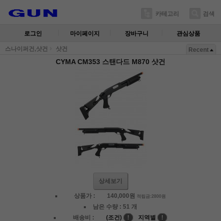
카테고리
검색
로그인
마이페이지
장바구니
관심상품
스나이퍼건,샷건
샷건
Recent
CYMA CM353 스탠다드 M870 샷건
상세보기
상품가 :
140,000
원
적립금:2800원
남은 수량 :
51 개
배송비 :
(조건)
!
지역별
!