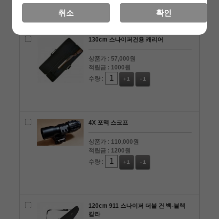
취소
확인
130cm 스나이퍼건용 캐리어
상품가 :
57,000원
적립금 :
1000원
수량 :
+1
-1
4X 포맥 스코프
상품가 :
110,000원
적립금 :
1200원
수량 :
+1
-1
120cm 911 스나이퍼 더블 건 백-블랙
칼라