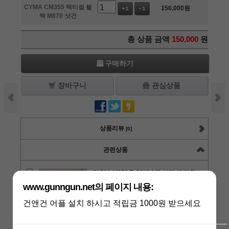
CYMA CM355 택티컬 블
150,000
원
+1
-1
랙 M870 샷건
총 상품 금액
150,000
원
구매하기
장바구니
관심상품
상품리뷰
[0]
관련상품
CYMA M870용 30발 6팩 샷건 쉘 탄창
세트
www.gunngun.net의 페이지 내용:
상품가 :
27,000원
건앤건 어플 설치 하시고 적립금 1000원 받으세요
적립금 :
540원
수량 :
+1
-1