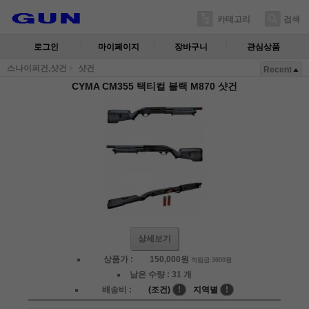
카테고리
검색
로그인
마이페이지
장바구니
관심상품
스나이퍼건,샷건
샷건
Recent
CYMA CM355 택티컬 블랙 M870 샷건
상세보기
상품가 :
150,000
원
적립금:3000원
남은 수량 :
31 개
배송비 :
(조건)
!
지역별
!