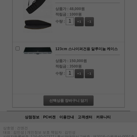
상품가 :
48,000원
적립금 :
1000원
수량 :
+1
-1
123cm 스나이퍼건용 알루미늄 케이스
상품가 :
150,000원
적립금 :
3500원
수량 :
+1
-1
선택상품 장바구니 담기
상점정보
PC버젼
이용안내
고객센터
커뮤니티
상호명 : 건앤건
대표 : 김민성 | 개인정보 보호 책임자 : 김민성
사업자등록번호 :124-40-07377 | 통신판매업신고번호 : 제2016-수원권선-0051호