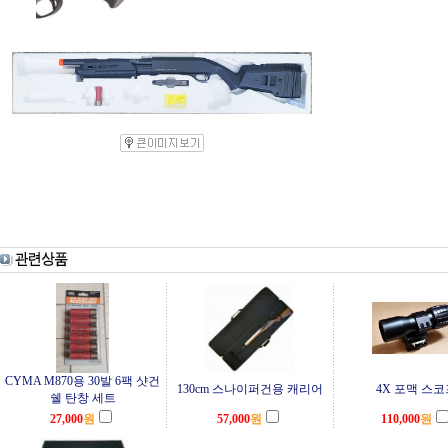
CYMA M870용 30발 6팩 샷건
130cm 스나이퍼건용 캐리어
4X 포맥 스코
쉘 탄창 세트
27,000
원
57,000
원
110,000
원