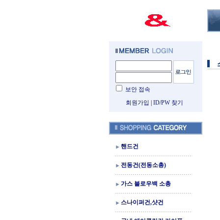
보안 접속
회원가입
|
ID/PW 찾기
핸드건
전동건(전동소총)
가스 블로우백 소총
스나이퍼건,샷건