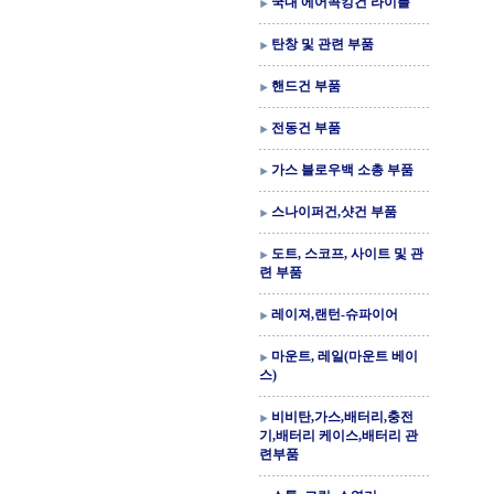
국내 에어콕킹건 라이플
탄창 및 관련 부품
핸드건 부품
전동건 부품
가스 블로우백 소총 부품
스나이퍼건,샷건 부품
도트, 스코프, 사이트 및 관
련 부품
레이져,랜턴-슈파이어
마운트, 레일(마운트 베이
스)
비비탄,가스,배터리,충전
기,배터리 케이스,배터리 관
련부품