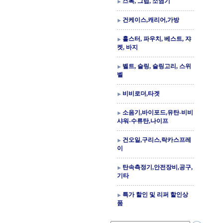
스톡, 그립, 소염기
건케이스,캐리어,가방
홀스터, 파우치, 베스트, 쟈
켓, 바지
벨트, 슬링, 슬링고리, 스위
벨
비비로더,타겟
소음기,바이포드,유탄-비비
샤워-수류탄,나이프
건오일,구리스,락카스프레
이
탄속측정기,안전장비,공구,
기타
특가 할인 및 리퍼 할인상
품