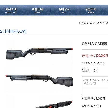
스나이퍼건,샷건
>
샷
스나이퍼건,샷건
CYMA CM355
판매가격 :
150,000원
제조회사 : CYMA
원산지 : 중국
CYMA CM355 택티
M870 샷건
적립금액 :
3,000원
남은수량 : 31개