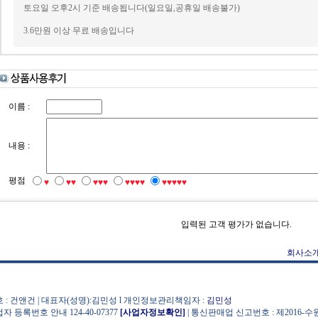
토요일 오후2시 기준 배송됩니다(일요일,공휴일 배송불가)
3.6만원 이상 무료 배송입니다
이름 :
내용 :
평점
♥
♥♥
♥♥♥
♥♥♥♥
♥♥♥♥♥
입력된 고객 평가가 없습니다.
회사소
 : 건앤건 | 대표자(성명):김민성 l 개인정보관리책임자 :
김민성
자 등록번호 안내 124-40-07377
[사업자정보확인]
| 통신판매업 신고번호 : 제2016-수