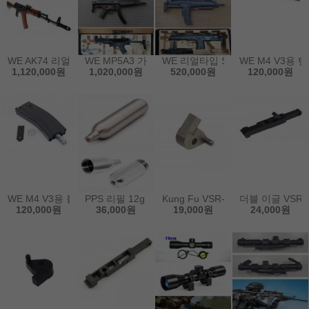
WE AK74 리얼 우드버젼 가스건(사은품-오리지널 메탈 소염기)
WE MP5A3 가스 소총 (사은품-오리지널 메탈 소염기
WE 리얼타입 SMG-8 MP7 가스총
WE M4 V3용 
1,120,000원
1,020,000원
520,000원
120,000원
WE M4 V3용 블랙 CO2 탄창
PPS 리필 12g CO2 카트리지
Kung Fu VSR-10 L96용 1번 강
더블 이글 VSR-
120,000원
36,000원
19,000원
24,000원