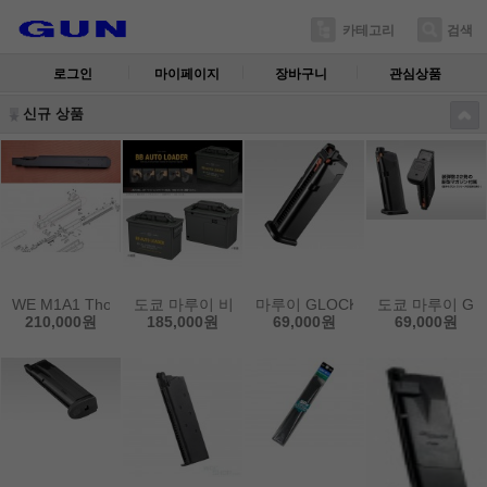
카테고리
검색
로그인
마이페이지
장바구니
관심상품
신규 상품
WE M1A1 Thompson용 라이센스 1번 부품 바디 리시버
도쿄 마루이 비비 오토 로더
마루이 GLOCK17 Gen5용 탄창
도쿄 마루이 GL
210,000원
185,000원
69,000원
69,000원