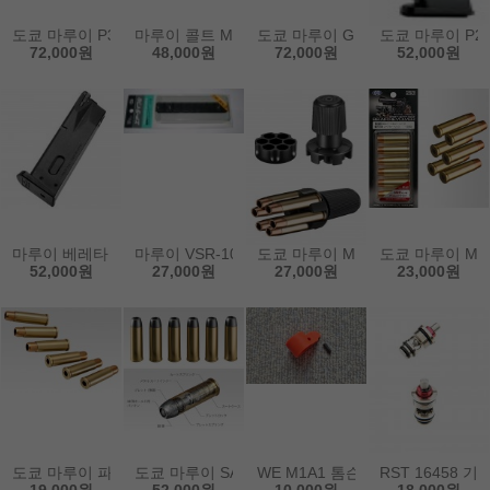
도쿄 마루이 P320용 26발 탄창
마루이 콜트 M1911용 탄창
도쿄 마루이 GLOCK18C 글록 시
도쿄 마루이 P2
72,000원
48,000원
72,000원
52,000원
마루이 베레타 M92용 탄창
마루이 VSR-10용 마운트 베이스
도쿄 마루이 M29용 스피드 로더
도쿄 마루이 M2
52,000원
27,000원
27,000원
23,000원
도쿄 마루이 파이슨 PYTHON용 카트리지 쉘 세트
도쿄 마루이 SAA.45용 카트리지 쉘 세트
WE M1A1 톰슨 밀리타리용 오렌지
RST 16458 