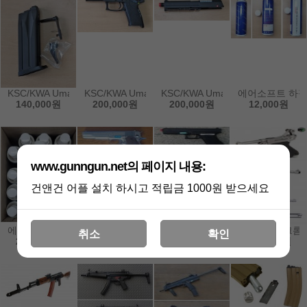
KSC/KWA Umarex H&K MK23 GBB 오리지널 탄창 분해 레버 세트
KSC/KWA Umarex H&K MK23 GBB 오리지널 하
KSC/KWA Umarex H&K MK2
에어소프트 하절
140,000원
200,000원
200,000원
12,000원
www.gunngun.net의 페이지 내용:
건앤건 어플 설치 하시고 적립금 1000원 받으세요
에어소프트 하절기용 건가스 20개 한박스
WE 신형 GEN2 실버 크롬 칼라 M1911A1 가스 핸드
WE 리얼 마킹 GLOCK17 5세대 
WE 4인치 크롬 
취소
확인
238,000원
310,000원
250,000원
300,000원