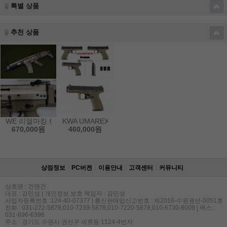
특별 상품
추천 상품
WE 리얼마킹 탠칼라 SCAR 스카 V3 스틸 트리거 GBB 가스건(사은품
KWA UMAREX Beretta APX 탠칼라 가스건
670,000원
460,000원
상점정보
PC버젼
이용안내
고객센터
커뮤니티
상호명 : 건앤건
대표 : 김민성 | 개인정보 보호 책임자 : 김민성
사업자등록번호 :124-40-07377 | 통신판매업신고번호 : 제2016-수원권선-0051호
전화 : 031-222-5878,010-7239-5878,010-7220-5878,010-6730-8009 | 팩스 :
031-696-6396
주소 : 경기도 수원시 권선구 세류동 1124-4번지