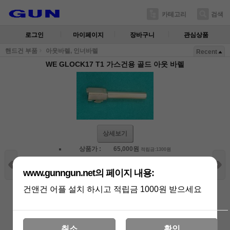
카테고리
검색
로그인
마이페이지
장바구니
관심상품
핸드건 부품
아웃바렐, 인너바렐
Recent
WE GLOCK17 T1 가스건용 골드 아웃 바렐
상세보기
상품가 :
65,000
원
적립금:1300원
남은 수량 :
2 개
배송비 :
(조건)
!
지역별
!
www.gunngun.net의 페이지 내용:
건앤건 어플 설치 하시고 적립금 1000원 받으세요
WE GLOCK17 T1 가스건
65,000
원
+1
-1
용 골드 아웃 바렐
총 상품 금액
65,000
원
취소
확인