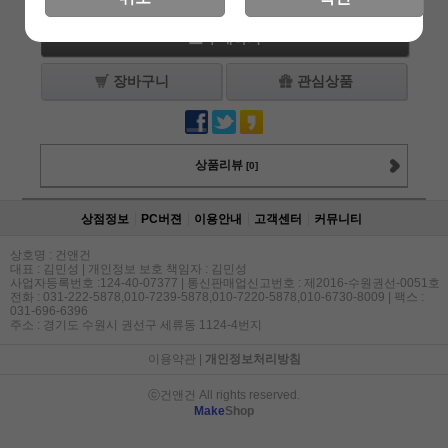
구매하기
장바구니
관심상품
상품리뷰
[0]
상점정보
PC버젼
이용안내
고객센터
커뮤니티
상호명 : 건앤건
대표 : 김민성 | 개인정보 보호 책임자 : 김민성
사업자등록번호 :124-40-07377 | 통신판매업신고번호 : 제2016-수원권선-0051호
전화 : 031-222-5878,010-7239-5878,010-7220-5878,010-6730-8009 | 팩스 :
031-696-6396
주소 : 경기도 수원시 권선구 세류동 1124-4번지
이용약관
|
개인정보처리방침
ⓒ건앤건 All rights reserved.
Make
Shop