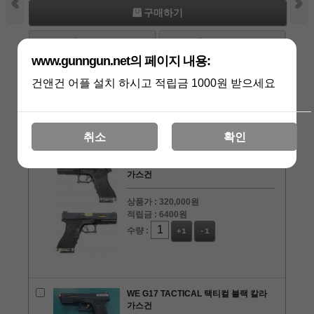
구매하기
장바구니
관심상품
www.gunngun.net의 페이지 내용:
건앤건 어플 설치 하시고 적립금 1000원 받으세요
상품리뷰
[0]
관련상품
취소
확인
WE G18C TACTICAL 택티컬 블랙 칼라
가스건
상품가 :
320,000원
적립금 :
6400원
수량 :
+1
-1
WE G17 TACTICAL 택티컬 블랙 칼라
가스건