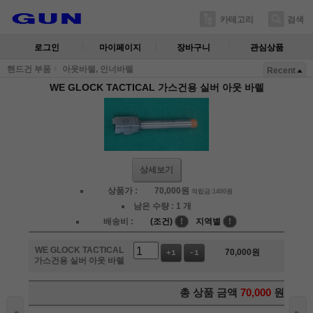
카테고리
검색
로그인
마이페이지
장바구니
관심상품
핸드건 부품
아웃바렐, 인너바렐
Recent
WE GLOCK TACTICAL 가스건용 실버 아웃 바렐
상세보기
상품가 :
70,000
원
적립금:1400원
남은 수량 :
1 개
배송비 :
(조건)
!
지역별
!
WE GLOCK TACTICAL
70,000
원
+1
-1
가스건용 실버 아웃 바렐
총 상품 금액
70,000
원