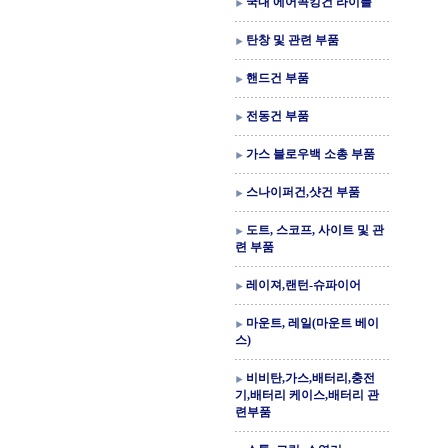
국내 에어콕킹건 라이플
탄창 및 관련 부품
핸드건 부품
전동건 부품
가스 블로우백 소총 부품
스나이퍼건,샷건 부품
도트, 스코프, 사이트 및 관
련 부품
레이져,랜턴-슈파이어
마운트, 레일(마운트 베이
스)
비비탄,가스,배터리,충전
기,배터리 케이스,배터리 관
련부품