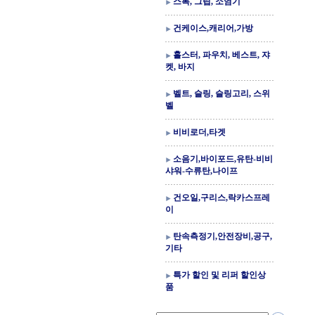
스톡, 그립, 소염기
건케이스,캐리어,가방
홀스터, 파우치, 베스트, 쟈
켓, 바지
벨트, 슬링, 슬링고리, 스위
벨
비비로더,타겟
소음기,바이포드,유탄-비비
샤워-수류탄,나이프
건오일,구리스,락카스프레
이
탄속측정기,안전장비,공구,
기타
특가 할인 및 리퍼 할인상
품