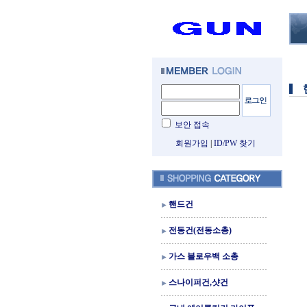
보안 접속
회원가입
|
ID/PW 찾기
핸드건
전동건(전동소총)
가스 블로우백 소총
스나이퍼건,샷건