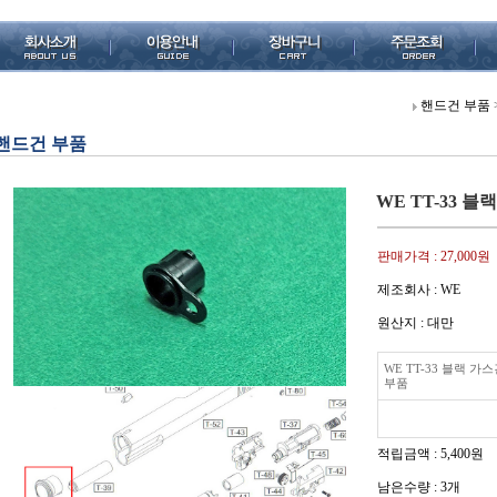
핸드건 부품
핸드건 부품
WE TT-33 블
판매가격 :
27,000원
제조회사 : WE
원산지 : 대만
WE TT-33 블랙 가
부품
적립금액 :
5,400원
남은수량 : 3개