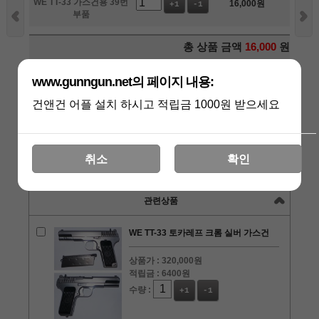
WE TT-33 가스건용 39번
16,000
원
+1
-1
부품
총 상품 금액
16,000
원
www.gunngun.net의 페이지 내용:
구매하기
건앤건 어플 설치 하시고 적립금 1000원 받으세요
장바구니
관심상품
취소
확인
상품리뷰
[0]
관련상품
WE TT-33 토카레프 크롬 실버 가스건
상품가 :
320,000원
적립금 :
6400원
수량 :
+1
-1