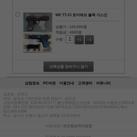
WE TT-33 토카레프 블랙 가스건
상품가 :
245,000원
적립금 :
4900원
수량 :
+1
-1
선택상품 장바구니 담기
상점정보
PC버젼
이용안내
고객센터
커뮤니티
상호명 : 건앤건
대표 : 김민성 | 개인정보 보호 책임자 : 김민성
사업자등록번호 :124-40-07377 | 통신판매업신고번호 : 제2016-수원권선-0051호
전화 : 031-222-5878,010-7239-5878,010-7220-5878,010-6730-8009 | 팩스 :
031-696-6396
주소 : 경기도 수원시 권선구 세류동 1124-4번지
이용약관
|
개인정보처리방침