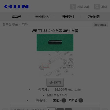
카테고리
검색
로그인
마이페이지
장바구니
관심상품
핸드건 부품
기타
Recent
WE TT-33 가스건용 39번 부품
상세보기
상품가 :
16,000
원
적립금:320원
남은 수량 :
5 개
배송비 :
(조건)
!
지역별
!