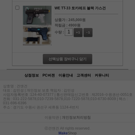
WE TT-33 토카레프 블랙 가스건
상품가 :
245,000원
적립금 :
4900원
수량 :
+1
-1
선택상품 장바구니 담기
상점정보
PC버젼
이용안내
고객센터
커뮤니티
상호명 : 건앤건
대표 : 김민성 | 개인정보 보호 책임자 : 김민성
사업자등록번호 :124-40-07377 | 통신판매업신고번호 : 제2016-수원권선-0051호
전화 : 031-222-5878,010-7239-5878,010-7220-5878,010-6730-8009 | 팩스 :
031-696-6396
주소 : 경기도 수원시 권선구 세류동 1124-4번지
이용약관
|
개인정보처리방침
ⓒ건앤건 All rights reserved.
Make
Shop