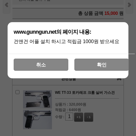
총 상품 금액
15,000
원
구매하기
www.gunngun.net의 페이지 내용:
장바구니
관심상품
건앤건 어플 설치 하시고 적립금 1000원 받으세요
취소
확인
상품리뷰
[0]
관련상품
WE TT-33 토카레프 크롬 실버 가스건
상품가 :
320,000원
적립금 :
6400원
수량 :
+1
-1