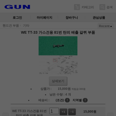
카테고리
검색
로그인
마이페이지
장바구니
관심상품
핸드건 부품
기타
Recent
WE TT-33 가스건용 81번 탄피 배출 갈퀴 부품
상세보기
상품가 :
15,000
원
적립금:300원
남은 수량 :
4 개
배송비 :
(조건)
!
지역별
!
WE TT-33 가스건용 81번
15,000
원
+1
-1
탄피 배출 갈퀴 부품