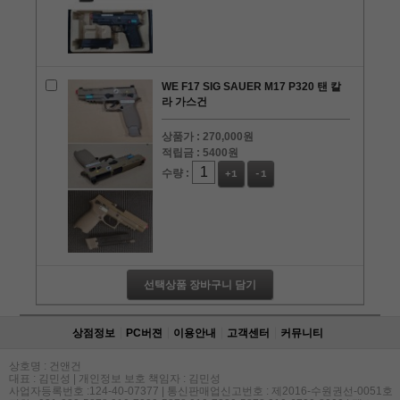
WE F17 SIG SAUER M17 P320 탠 칼
라 가스건
상품가 :
270,000원
적립금 :
5400원
수량 :
+1
-1
선택상품 장바구니 담기
상점정보
PC버젼
이용안내
고객센터
커뮤니티
상호명 : 건앤건
대표 : 김민성 | 개인정보 보호 책임자 : 김민성
사업자등록번호 :124-40-07377 | 통신판매업신고번호 : 제2016-수원권선-0051호