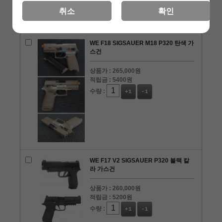
취소
확인
WE F18 SIGSAUER M18 P320 탄색 가
스건
상품가 :
265,000원
적립금 :
5400원
수량 :
+1
-1
WE F17 V2 SIGSAUER P320 블랙 칼
라 가스건
상품가 :
260,000원
적립금 :
5200원
수량 :
+1
-1