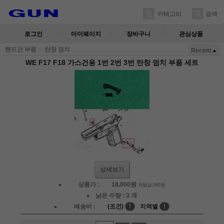
카테고리
검색
로그인
마이페이지
장바구니
관심상품
핸드건 부품
탄창 멈치
Recent
WE F17 F18 가스건용 1번 2번 3번 탄창 멈치 부품 세트
상세보기
상품가 :
18,000
원
적립금:360원
남은 수량 :
3 개
배송비 :
(조건)
!
지역별
!