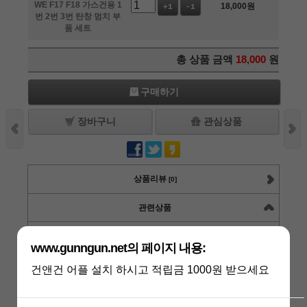
WE F17 F18 가스건용 1
18,000
원
+1
-1
번 2번 3번 탄창 멈치 부
품 세트
총 상품 금액
18,000
원
구매하기
장바구니
관심상품
상품리뷰
[0]
관련상품
WE F18 V2 SIGSAUER P365 블랙 칼
www.gunngun.net의 페이지 내용:
라 가스건
건앤건 어플 설치 하시고 적립금 1000원 받으세요
상품가 :
255,000원
적립금 :
5100원
수량 :
+1
-1