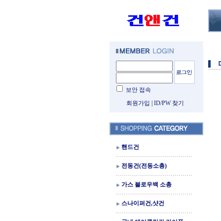
보안 접속
회원가입
|
ID/PW 찾기
핸드건
전동건(전동소총)
가스 블로우백 소총
스나이퍼건,샷건