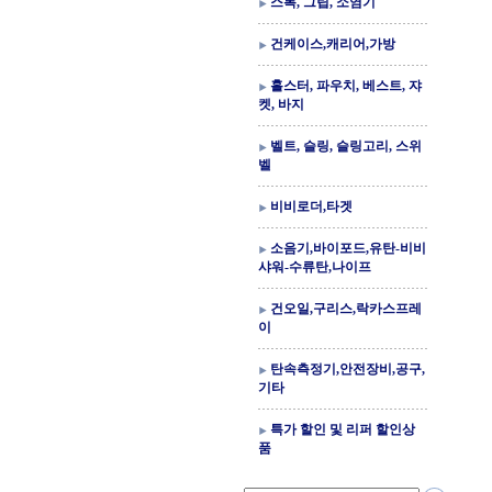
스톡, 그립, 소염기
건케이스,캐리어,가방
홀스터, 파우치, 베스트, 쟈
켓, 바지
벨트, 슬링, 슬링고리, 스위
벨
비비로더,타겟
소음기,바이포드,유탄-비비
샤워-수류탄,나이프
건오일,구리스,락카스프레
이
탄속측정기,안전장비,공구,
기타
특가 할인 및 리퍼 할인상
품