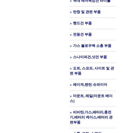
국내 에어콕킹건 라이플
탄창 및 관련 부품
핸드건 부품
전동건 부품
가스 블로우백 소총 부품
스나이퍼건,샷건 부품
도트, 스코프, 사이트 및 관
련 부품
레이져,랜턴-슈파이어
마운트, 레일(마운트 베이
스)
비비탄,가스,배터리,충전
기,배터리 케이스,배터리 관
련부품