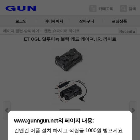
카테고리
검색
로그인
마이페이지
장바구니
관심상품
레이져,랜턴-슈파이어
랜턴,슈파이어,라이트
Recent
ET OGL 알루미늄 블랙 레드 레이져, IR, 라이트
상세보기
www.gunngun.net의 페이지 내용:
상품가 :
340,000
원
적립금:6800원
건앤건 어플 설치 하시고 적립금 1000원 받으세요
남은 수량 :
4 개
배송비 :
(조건)
!
지역별
!