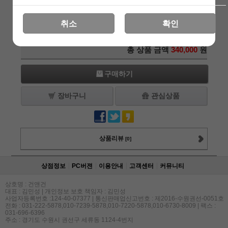
ET OGL 알루미늄 블랙
340,000
원
+1
-1
취소
확인
레드 레이져, IR, 라이트
총 상품 금액
340,000
원
구매하기
장바구니
관심상품
상품리뷰
[0]
상점정보
PC버젼
이용안내
고객센터
커뮤니티
상호명 : 건앤건
대표 : 김민성 | 개인정보 보호 책임자 : 김민성
사업자등록번호 :124-40-07377 | 통신판매업신고번호 : 제2016-수원권선-0051호
전화 : 031-222-5878,010-7239-5878,010-7220-5878,010-6730-8009 | 팩스 :
031-696-6396
주소 : 경기도 수원시 권선구 세류동 1124-4번지