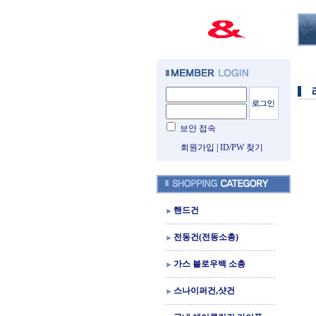
보안 접속
회원가입
|
ID/PW 찾기
핸드건
전동건(전동소총)
가스 블로우백 소총
스나이퍼건,샷건