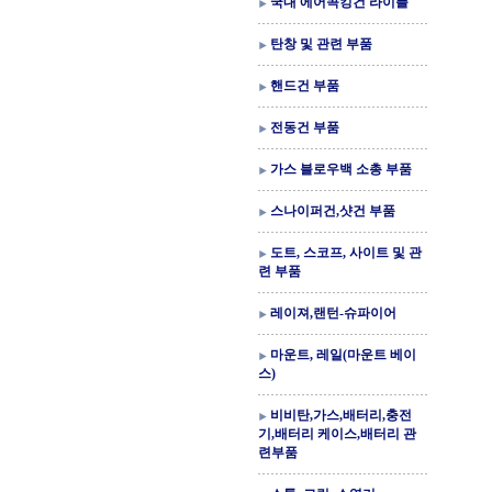
국내 에어콕킹건 라이플
탄창 및 관련 부품
핸드건 부품
전동건 부품
가스 블로우백 소총 부품
스나이퍼건,샷건 부품
도트, 스코프, 사이트 및 관
련 부품
레이져,랜턴-슈파이어
마운트, 레일(마운트 베이
스)
비비탄,가스,배터리,충전
기,배터리 케이스,배터리 관
련부품