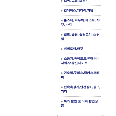
스톡, 그립, 소염기
건케이스,캐리어,가방
홀스터, 파우치, 베스트, 쟈
켓, 바지
벨트, 슬링, 슬링고리, 스위
벨
비비로더,타겟
소음기,바이포드,유탄-비비
샤워-수류탄,나이프
건오일,구리스,락카스프레
이
탄속측정기,안전장비,공구,
기타
특가 할인 및 리퍼 할인상
품