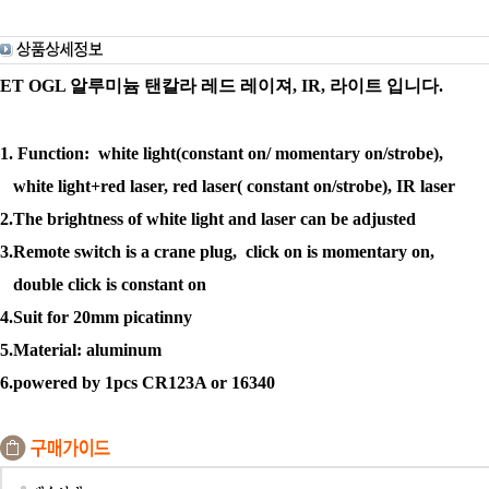
ET OGL 알루미늄 탠칼라 레드 레이져, IR, 라이트 입니다.
1. Function: white light(constant on/ momentary on/strobe),
white light+red laser, red laser( constant on/strobe), IR laser
2.The brightness of white light and laser can be adjusted
3.Remote switch is a crane plug, click on is momentary on,
double click is constant on
4.Suit for 20mm picatinny
5.Material: aluminum
6.powered by 1pcs CR123A or 16340