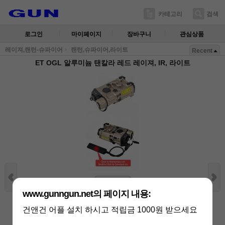
카테고리
검색
로그인
마이페이지
장바구니
관심상품
레이져,랜턴-슈파이어
랜턴,슈파이어,라이트
Recent
ET OGL 알루미늄 탠칼라 레드 레이져, IR, 라이트
상세보기
www.gunngun.net의 페이지 내용:
상품가 :
340,000
원
적립금:6800원
건앤건 어플 설치 하시고 적립금 1000원 받으세요
남은 수량 :
1 개
배송비 :
(조건)
!
지역별
!