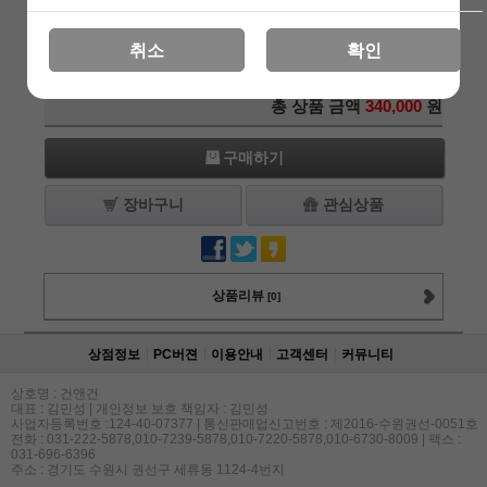
ET OGL 알루미늄 탠칼라
340,000
원
+1
-1
취소
확인
레드 레이져, IR, 라이트
총 상품 금액
340,000
원
구매하기
장바구니
관심상품
상품리뷰
[0]
상점정보
PC버젼
이용안내
고객센터
커뮤니티
상호명 : 건앤건
대표 : 김민성 | 개인정보 보호 책임자 : 김민성
사업자등록번호 :124-40-07377 | 통신판매업신고번호 : 제2016-수원권선-0051호
전화 : 031-222-5878,010-7239-5878,010-7220-5878,010-6730-8009 | 팩스 :
031-696-6396
주소 : 경기도 수원시 권선구 세류동 1124-4번지