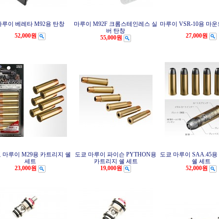
마루이 베레타 M92용 탄창
마루이 M92F 크롬스테인레스 실
마루이 VSR-10용 마
버 탄창
52,000원
27,000원
55,000원
 마루이 M29용 카트리지 쉘
도쿄 마루이 파이슨 PYTHON용
도쿄 마루이 SAA.45
세트
카트리지 쉘 세트
쉘 세트
23,000원
19,000원
52,000원