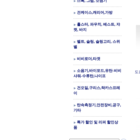
스톡, 그립, 소염기
건케이스,캐리어,가방
홀스터, 파우치, 베스트, 쟈
켓, 바지
벨트, 슬링, 슬링고리, 스위
벨
비비로더,타겟
소음기,바이포드,유탄-비비
도쿄
샤워-수류탄,나이프
건오일,구리스,락카스프레
이
탄속측정기,안전장비,공구,
기타
특가 할인 및 리퍼 할인상
품