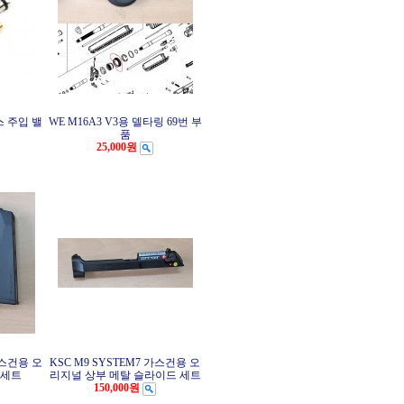
가스 주입 밸
WE M16A3 V3용 델타링 69번 부
품
25,000원
가스건용 오
KSC M9 SYSTEM7 가스건용 오
 세트
리지널 상부 메탈 슬라이드 세트
150,000원