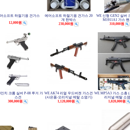
어소프트 하절기용 건가스
에어소프트 하절기용 건가스 20
WE 신형 GEN2 실버
개 한박스
M1911A1 가스 
12,000원
238,000원
310,000원
4인치 크롬 실버 P-08 루거 가
WE AK74 리얼 우드버젼 가스건
WE MP5A3 가스 소총
스건
(사은품-오리지널 메탈 소염기)
리지널 메탈 소염
300,000원
1,120,000원
1,020,000원