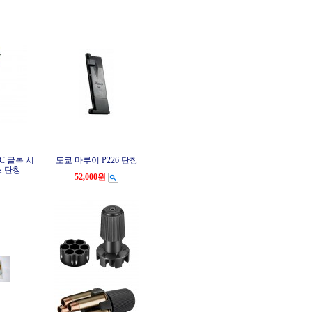
C 글록 시
도쿄 마루이 P226 탄창
스 탄창
52,000원