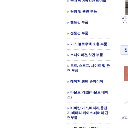
국내 에어콕킹건 라이플
탄창 및 관련 부품
WE
V3
핸드건 부품
전동건 부품
가스 블로우백 소총 부품
스나이퍼건,샷건 부품
도트, 스코프, 사이트 및 관
련 부품
레이져,랜턴-슈파이어
마운트, 레일(마운트 베이
스)
비비탄,가스,배터리,충전
기,배터리 케이스,배터리 관
WE 
련부품