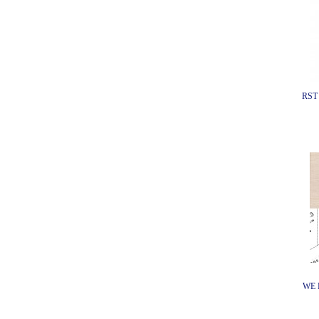
RS
WE 