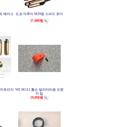
운트 베이스
도쿄 마루이 M29용 스피드 로더
27,000원
용 카트리지
WE M1A1 톰슨 밀리타리용 오렌
지 팁
10,000원