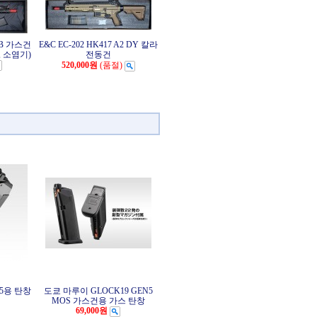
B 가스건
E&C EC-202 HK417 A2 DY 칼라
 소염기)
전동건
520,000원
(품절)
n5용 탄창
도쿄 마루이 GLOCK19 GEN5
MOS 가스건용 가스 탄창
69,000원