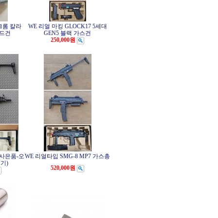
 크롬 칼라
WE 리얼 마킹 GLOCK17 5세대
핸드건
GEN5 블랙 가스건
250,000원
 (사은품-오
WE 리얼타입 SMG-8 MP7 가스총
기)
520,000원