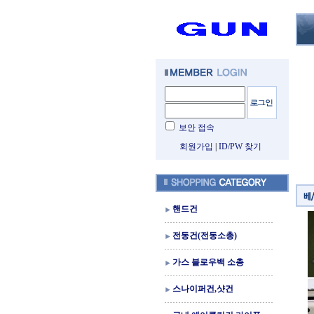
보안 접속
회원가입
|
ID/PW 찾기
핸드건
전동건(전동소총)
가스 블로우백 소총
스나이퍼건,샷건