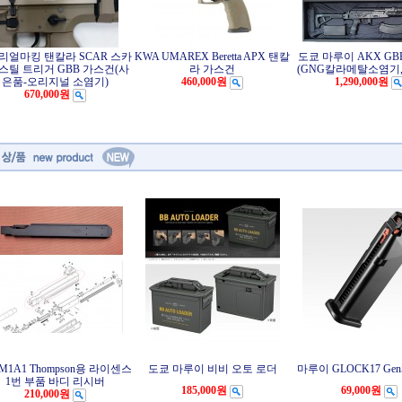
 리얼마킹 탠칼라 SCAR 스카
KWA UMAREX Beretta APX 탠칼
도쿄 마루이 AKX GB
 스틸 트리거 GBB 가스건(사
라 가스건
(GNG칼라메탈소염기,
은품-오리지널 소염기)
460,000원
1,290,000원
670,000원
M1A1 Thompson용 라이센스
도쿄 마루이 비비 오토 로더
마루이 GLOCK17 Ge
1번 부품 바디 리시버
185,000원
69,000원
210,000원