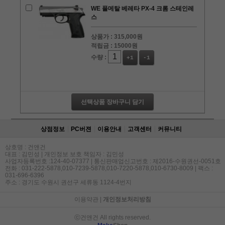
WE 풀메탈 베레타 PX-4 크롬 스테인레
스
상품가 :
315,000원
적립금 :
15000원
수량 :
+1
-1
선택상품 장바구니 담기
상점정보
PC버젼
이용안내
고객센터
커뮤니티
상호명 : 건앤건
대표 : 김민성 | 개인정보 보호 책임자 : 김민성
사업자등록번호 :124-40-07377 | 통신판매업신고번호 : 제2016-수원권선-0051호
전화 : 031-222-5878,010-7239-5878,010-7220-5878,010-6730-8009 | 팩스 :
031-696-6396
주소 : 경기도 수원시 권선구 세류동 1124-4번지
이용약관
|
개인정보처리방침
ⓒ건앤건 All rights reserved.