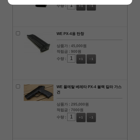
수량 :
+1
-1
WE PX-4용 탄창
상품가 :
45,000원
적립금 :
900원
수량 :
+1
-1
WE 풀메탈 베레타 PX-4 블랙 칼라 가스
건
상품가 :
295,000원
적립금 :
7000원
수량 :
+1
-1