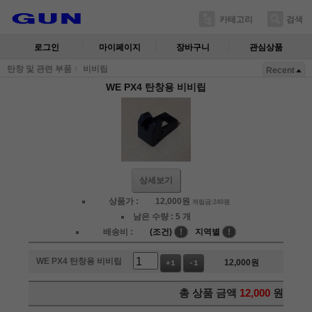
카테고리
검색
로그인
마이페이지
장바구니
관심상품
탄창 및 관련 부품
비비립
Recent
WE PX4 탄창용 비비립
상세보기
상품가 :
12,000
원
적립금:240원
남은 수량 :
5 개
배송비 :
(조건)
!
지역별
!
WE PX4 탄창용 비비립
12,000
원
+1
-1
총 상품 금액
12,000
원