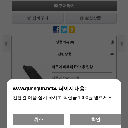
구매하기
장바구니
관심상품
상품리뷰
[0]
관련상품
마루이 베레타 PX-4용 탄창
상품가 :
52,000원
수량 :
+1
-1
www.gunngun.net의 페이지 내용:
건앤건 어플 설치 하시고 적립금 1000원 받으세요
WE 불독용 미니 탄창
취소
확인
상품가 :
40,000원
적립금 :
450원