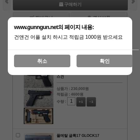
구매하기
장바구니
관심상품
www.gunngun.net의 페이지 내용:
건앤건 어플 설치 하시고 적립금 1000원 받으세요
상품리뷰
[0]
관련상품
취소
확인
WE 음각 리얼 마킹 GLOCK17 3세대 가
스건
상품가 :
230,000원
적립금 :
4600원
수량 :
+1
-1
풀메탈 글록17 GLOCK17