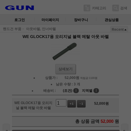
카테고리
검색
로그인
마이페이지
장바구니
관심상품
핸드건 부품
아웃바렐, 인너바렐
Recent
WE GLOCK17용 오리지널 블랙 메탈 아웃 바렐
상세보기
상품가 :
52,000
원
적립금:1100원
남은 수량 :
3 개
배송비 :
(조건)
!
지역별
!
WE GLOCK17용 오리지
52,000
원
+1
-1
널 블랙 메탈 아웃 바렐
총 상품 금액
52,000
원