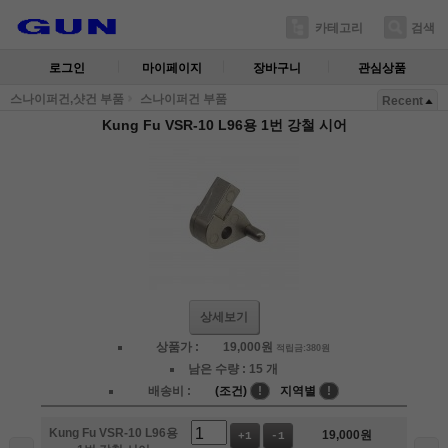
카테고리
검색
로그인
마이페이지
장바구니
관심상품
스나이퍼건,샷건 부품
스나이퍼건 부품
Recent
Kung Fu VSR-10 L96용 1번 강철 시어
상세보기
상품가 :
19,000
원
적립금:380원
남은 수량 :
15 개
배송비 :
(조건)
!
지역별
!
Kung Fu VSR-10 L96용
19,000
원
+1
-1