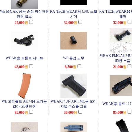
WE M4, AK 공용 순정 파이어링
RA-TECH WE AK용 CNC 스틸
RA-TECH WE AK용
탄창 밸브
시어
해머
24,000
원
32,000
원
52,000
원
WE AK PMC Ak 7
WE AK용 프론트 사이트
WE 홉업 고무
85번 부품
43,000
원
8,500
원
21,000
원
WE 오픈볼트 AK74용 브라운
WE AK74UN AK PMC용 오리
WE AK용 볼트 11
칼라 GBB 탄창
지널 피스톨 그립
85,000
원
36,000
원
85,000
원