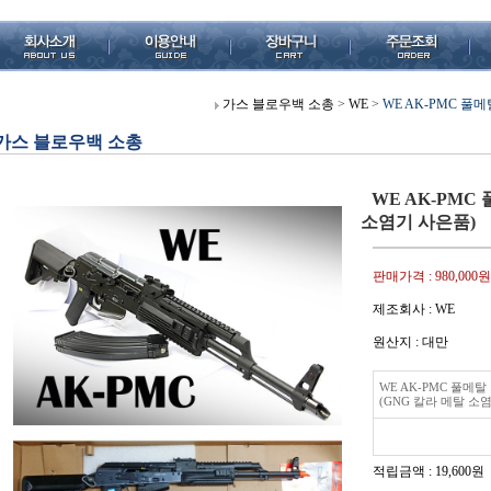
가스 블로우백 소총
>
WE
>
WE AK-PMC 풀
가스 블로우백 소총
WE AK-PMC
소염기 사은품)
판매가격 :
980,000원
제조회사 : WE
원산지 : 대만
WE AK-PMC 풀메
(GNG 칼라 메탈 소
적립금액 :
19,600원