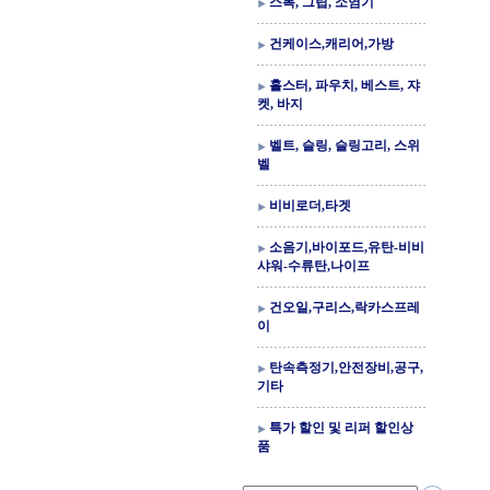
스톡, 그립, 소염기
건케이스,캐리어,가방
홀스터, 파우치, 베스트, 쟈
켓, 바지
벨트, 슬링, 슬링고리, 스위
벨
비비로더,타겟
소음기,바이포드,유탄-비비
샤워-수류탄,나이프
건오일,구리스,락카스프레
이
탄속측정기,안전장비,공구,
기타
특가 할인 및 리퍼 할인상
품