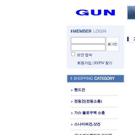
보안 접속
회원가입
|
ID/PW 찾기
핸드건
전동건(전동소총)
가스 블로우백 소총
스나이퍼건,샷건