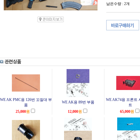
남은수량 : 2개
WE AK PMC용 126번 꼬질대 부
WE AK74용 프론트
WE AK용 89번 부품
품
트
25,000
원
12,000
원
65,000
원