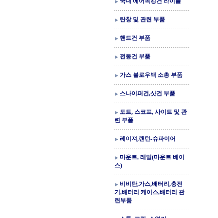
국내 에어콕킹건 라이플
탄창 및 관련 부품
핸드건 부품
전동건 부품
가스 블로우백 소총 부품
스나이퍼건,샷건 부품
도트, 스코프, 사이트 및 관
련 부품
레이져,랜턴-슈파이어
마운트, 레일(마운트 베이
스)
비비탄,가스,배터리,충전
기,배터리 케이스,배터리 관
련부품