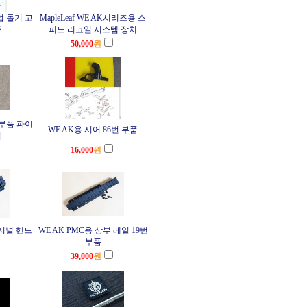
업 돌기 고
MapleLeaf WE AK시리즈용 스
품
피드 리코일 시스템 장치
50,000
원
번 부품 파이
WE AK용 시어 86번 부품
커
16,000
원
리지널 핸드
WE AK PMC용 상부 레일 19번
부품
39,000
원