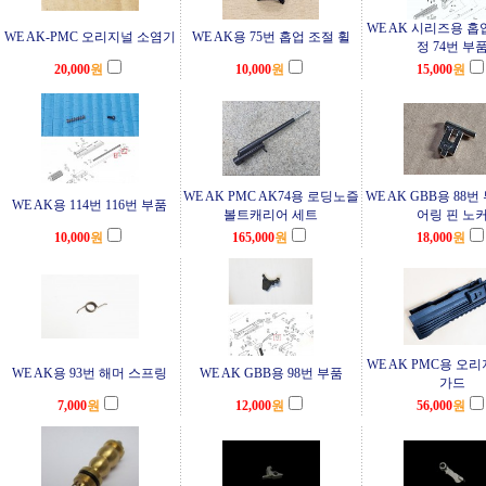
WE AK 시리즈용 홉
WE AK-PMC 오리지널 소염기
WE AK용 75번 홉업 조절 휠
정 74번 부
20,000
원
10,000
원
15,000
원
WE AK PMC AK74용 로딩노즐
WE AK GBB용 88
WE AK용 114번 116번 부품
볼트캐리어 세트
어링 핀 노
10,000
원
165,000
원
18,000
원
WE AK PMC용 오
WE AK용 93번 해머 스프링
WE AK GBB용 98번 부품
가드
7,000
원
12,000
원
56,000
원