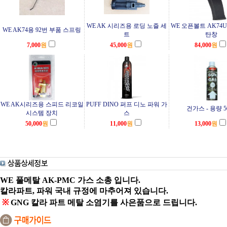
WE AK 시리즈용 로딩 노즐 세
WE 오픈볼트 AK74
WE AK74용 92번 부품 스프링
트
탄창
7,000
원
45,000
원
84,000
원
WE AK시리즈용 스피드 리코일
PUFF DINO 퍼프 디노 파워 가
건가스 - 용량 5
시스템 장치
스
50,000
원
11,000
원
13,000
원
WE 풀메탈 AK-PMC 가스 소총 입니다.
칼라파트, 파워 국내 규정에 마추어져 있습니다.
※
GNG 칼라 파트 메탈 소염기를 사은품으로 드립니다.