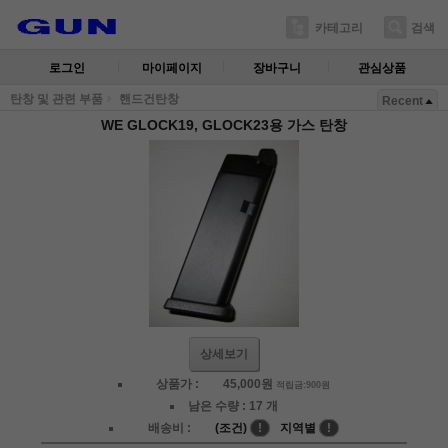
카테고리
검색
로그인
마이페이지
장바구니
관심상품
탄창 및 관련 부품
핸드건탄창
Recent
WE GLOCK19, GLOCK23용 가스 탄창
상세보기
상품가 :
45,000
원
적립금:900원
남은 수량 :
17 개
배송비 :
(조건)
!
지역별
!