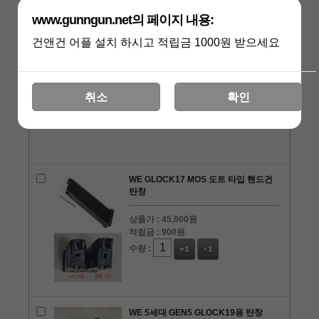
www.gunngun.net의 페이지 내용:
건앤건 어플 설치 하시고 적립금 1000원 받으세요
WE GLOCK17, GLOCK18C용 CO2 탄
창
상품가 :
66,000원
취소
확인
적립금 :
1320원
수량 :
+1
-1
WE GLOCK17 MOS 도트 타입 핸드건
탄창
상품가 :
45,000원
적립금 :
900원
수량 :
+1
-1
WE 5세대 GEN5 GLOCK19용 탄창