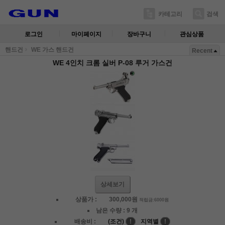
카테고리
검색
로그인
마이페이지
장바구니
관심상품
핸드건
WE 가스 핸드건
Recent
WE 4인치 크롬 실버 P-08 루거 가스건
상세보기
상품가 :
300,000
원
적립금:6000원
남은 수량 :
9 개
배송비 :
(조건)
!
지역별
!