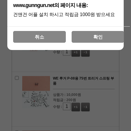
www.gunngun.net의 페이지 내용:
건앤건 어플 설치 하시고 적립금 1000원 받으세요
WE 루거 P-08용 77번, 78번, 79번 실버
트리거 커버 부품
취소
확인
상품가 :
30,000원
적립금 :
600원
수량 :
+1
-1
WE 루거 P-08용 75번 트리거 스프링 부
품
상품가 :
10,000원
적립금 :
200원
수량 :
+1
-1