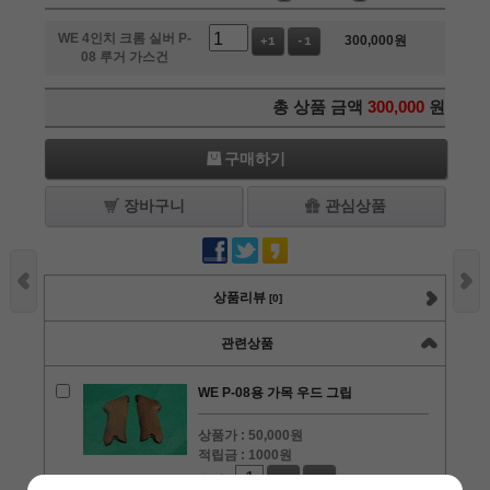
WE 4인치 크롬 실버 P-
300,000
원
+1
-1
08 루거 가스건
총 상품 금액
300,000
원
구매하기
장바구니
관심상품
상품리뷰
[0]
관련상품
WE P-08용 가목 우드 그립
상품가 :
50,000원
적립금 :
1000원
수량 :
+1
-1