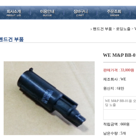
핸드건 부품
>
로딩노즐
>
핸드건 부품
WE M&P BB
판매가격 :
33,000원
제조회사 : WE
원산지 : 대만
WE M&P BB-01용
딩 노즐
적립금액 :
660원
남은수량 : 5개