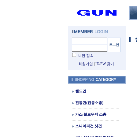
보안 접속
회원가입
|
ID/PW 찾기
핸드건
전동건(전동소총)
가스 블로우백 소총
스나이퍼건,샷건