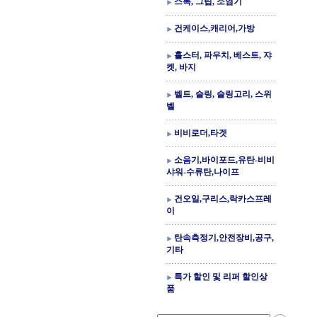
스톡, 그립, 소염기
건케이스,캐리어,가방
홀스터, 파우치, 베스트, 쟈
켓, 바지
벨트, 슬링, 슬링고리, 스위
벨
비비로더,타겟
소음기,바이포드,유탄-비비
샤워-수류탄,나이프
건오일,구리스,락카스프레
이
탄속측정기,안전장비,공구,
기타
특가 할인 및 리퍼 할인상
품