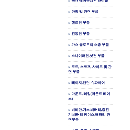
국내 에어콕킹건 라이플
탄창 및 관련 부품
핸드건 부품
전동건 부품
가스 블로우백 소총 부품
스나이퍼건,샷건 부품
도트, 스코프, 사이트 및 관
련 부품
레이져,랜턴-슈파이어
마운트, 레일(마운트 베이
스)
비비탄,가스,배터리,충전
기,배터리 케이스,배터리 관
련부품