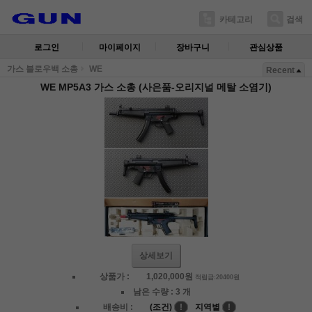
카테고리
검색
로그인
마이페이지
장바구니
관심상품
가스 블로우백 소총
WE
Recent
WE MP5A3 가스 소총 (사은품-오리지널 메탈 소염기)
상세보기
상품가 :
1,020,000
원
적립금:20400원
남은 수량 :
3 개
배송비 :
(조건)
!
지역별
!