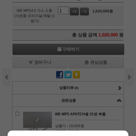
WE MP5A3 가스 소총
1,020,000
원
+1
-1
(사은품-오리지널 메탈 소
염기)
총 상품 금액
1,020,000
원
구매하기
장바구니
관심상품
상품리뷰
[0]
관련상품
WE MP5 APATCH용 31번 부품
상품가 :
10,000원
적립금 :
200원