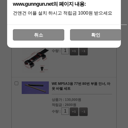
수량 :
+1
-1
www.gunngun.net의 페이지 내용:
건앤건 어플 설치 하시고 적립금 1000원 받으세요
MP5용 롱 로우 마운트 레일
취소
확인
상품가 :
27,000원
적립금 :
540원
수량 :
+1
-1
WE MP5A3용 77번 80번 부품 인너, 아
웃 바렐 세트
상품가 :
130,000원
적립금 :
2600원
수량 :
+1
-1