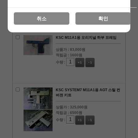
적립금 :
600원
수량 :
+1
-1
취소
확인
KSC M11A1용 오리지널 하부 프레임
상품가 :
83,000원
적립금 :
1600원
수량 :
+1
-1
KSC SYSTEM7 M11A1용 AGT 스틸 컨
버젼 키트
상품가 :
325,000원
적립금 :
6500원
수량 :
+1
-1