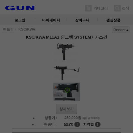
카테고리
검색
로그인
마이페이지
장바구니
관심상품
핸드건
KSC/KWA
Recent
KSC/KWA M11A1 인그램 SYSTEM7 가스건
상세보기
상품가 :
450,000
원
적립금:9000원
배송비 :
(조건)
!
지역별
!