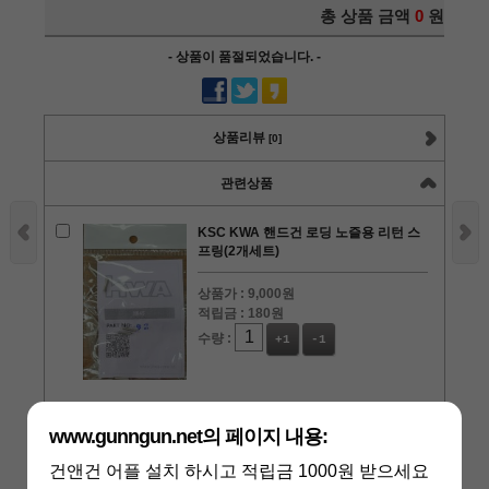
총 상품 금액
0
원
- 상품이 품절되었습니다. -
상품리뷰
[0]
관련상품
KSC KWA 핸드건 로딩 노즐용 리턴 스
프링(2개세트)
상품가 :
9,000원
적립금 :
180원
수량 :
+1
-1
www.gunngun.net의 페이지 내용:
인그램 미니 우지 M11A1 전용 소음기
건앤건 어플 설치 하시고 적립금 1000원 받으세요
상품가 :
36,000원