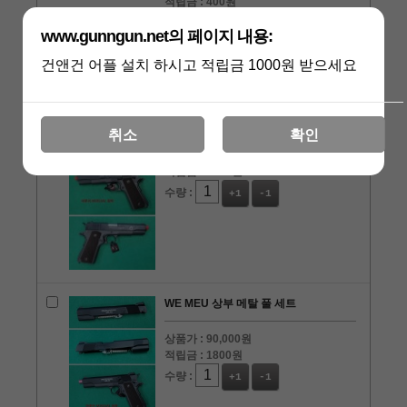
적립금 :
400원
수량 :
+1
-1
www.gunngun.net의 페이지 내용:
건앤건 어플 설치 하시고 적립금 1000원 받으세요
WE 스프링필드 M1911A1 상부 메탈 풀
세트
취소
확인
상품가 :
90,000원
적립금 :
1800원
수량 :
+1
-1
WE MEU 상부 메탈 풀 세트
상품가 :
90,000원
적립금 :
1800원
수량 :
+1
-1