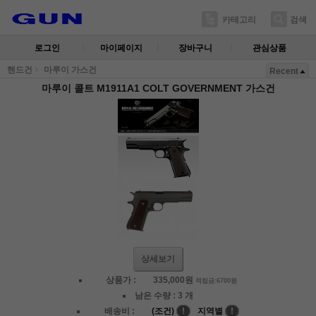
카테고리
검색
로그인
마이페이지
장바구니
관심상품
핸드건
마루이 가스건
Recent
마루이 콜트 M1911A1 COLT GOVERNMENT 가스건
상세보기
상품가 :
335,000
원
적립금:6700원
남은 수량 :
3 개
배송비 :
(조건)
!
지역별
!