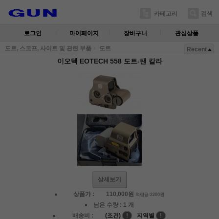
카테고리
검색
로그인
마이페이지
장바구니
관심상품
도트, 스코프, 사이트 및 관련 부품
도트
Recent
이오텍 EOTECH 558 도트-탠 칼라
상세보기
상품가 :
110,000
원
적립금:2200원
남은 수량 :
1 개
배송비 :
(조건)
!
지역별
!