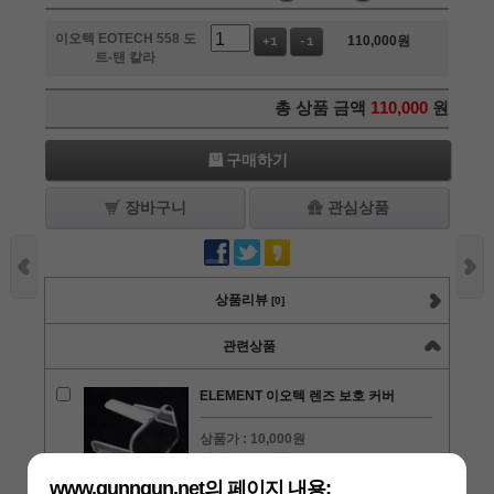
이오텍 EOTECH 558 도
110,000
원
+1
-1
트-탠 칼라
총 상품 금액
110,000
원
구매하기
장바구니
관심상품
상품리뷰
[0]
관련상품
ELEMENT 이오텍 렌즈 보호 커버
상품가 :
10,000원
적립금 :
250원
수량 :
www.gunngun.net의 페이지 내용:
+1
-1