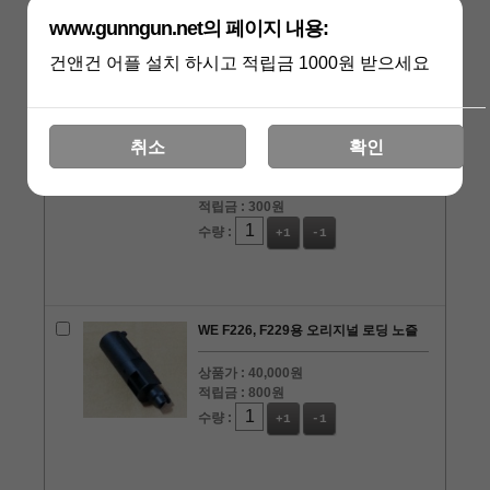
적립금 :
200원
www.gunngun.net의 페이지 내용:
수량 :
+1
-1
건앤건 어플 설치 하시고 적립금 1000원 받으세요
WE P226용 S-60번 부품 슬라이드 분해
레버
취소
확인
상품가 :
15,000원
적립금 :
300원
수량 :
+1
-1
WE F226, F229용 오리지널 로딩 노즐
상품가 :
40,000원
적립금 :
800원
수량 :
+1
-1