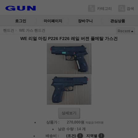
카테고리
검색
로그인
마이페이지
장바구니
관심상품
핸드건
WE 가스 핸드건
Recent
WE 리얼 마킹 P226 F226 레일 버젼 풀메탈 가스건
상세보기
상품가 :
270,000
원
적립금:5400원
남은 수량 :
14 개
배송비 :
(조건)
!
지역별
!