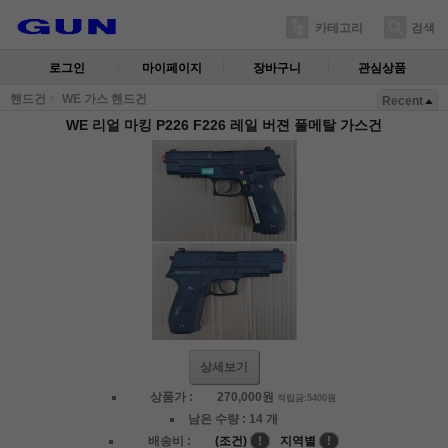
카테고리
검색
로그인
마이페이지
장바구니
관심상품
핸드건
WE 가스 핸드건
Recent
WE 리얼 마킹 P226 F226 레일 버젼 풀메탈 가스건
상세보기
상품가 :
270,000
원
적립금:5400원
남은 수량 :
14 개
배송비 :
(조건)
!
지역별
!