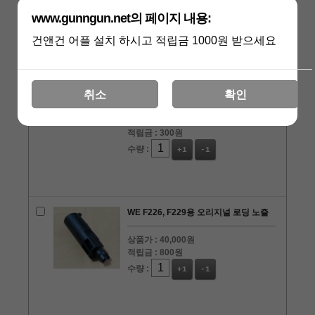
적립금 :
200원
www.gunngun.net의 페이지 내용:
수량 :
+1
-1
건앤건 어플 설치 하시고 적립금 1000원 받으세요
WE P226용 S-60번 부품 슬라이드 분해
레버
취소
확인
상품가 :
15,000원
적립금 :
300원
수량 :
+1
-1
WE F226, F229용 오리지널 로딩 노즐
상품가 :
40,000원
적립금 :
800원
수량 :
+1
-1