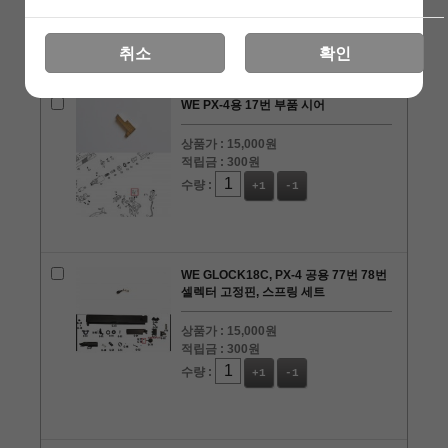
수량 :
+1
-1
취소
확인
WE PX-4용 17번 부품 시어
상품가 :
15,000원
적립금 :
300원
수량 :
+1
-1
WE GLOCK18C, PX-4 공용 77번 78번
셀렉터 고정핀, 스프링 세트
상품가 :
15,000원
적립금 :
300원
수량 :
+1
-1