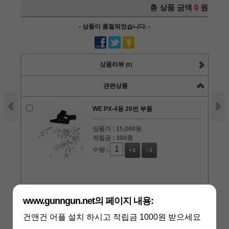
총 상품 금액
0
원
- 상품이 품절되었습니다. -
상품리뷰
[0]
관련상품
WE PX-4용 26번 부품
상품가 :
15,000원
적립금 :
300원
수량 :
+1
-1
WE PX-4용 29번 부품 시어
www.gunngun.net의 페이지 내용:
상품가 :
12,000원
건앤건 어플 설치 하시고 적립금 1000원 받으세요
적립금 :
300원