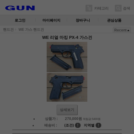
카테고리
검색
로그인
마이페이지
장바구니
관심상품
핸드건
WE 가스 핸드건
Recent
WE 리얼 마킹 PX-4 가스건
상세보기
상품가 :
270,000
원
적립금:5400원
배송비 :
(조건)
!
지역별
!