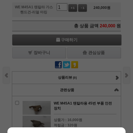
WE M45A1 탠칼라 가스
240,000
원
+1
-1
핸드건-리얼 마킹
총 상품 금액
240,000
원
구매하기
장바구니
관심상품
상품리뷰
[0]
관련상품
WE M45A1 탠칼라용 45번 부품 안전
장치
상품가 :
16,000원
적립금 :
320원
수량 :
+1
-1