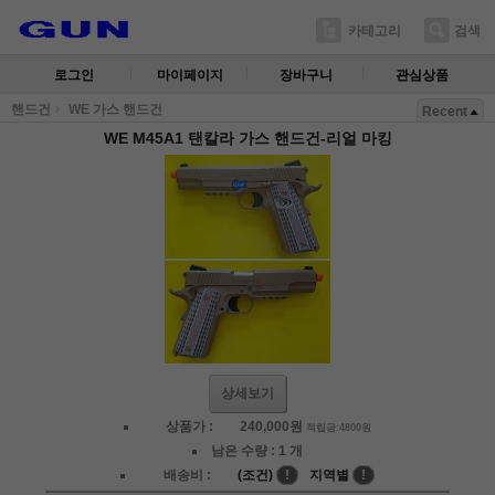
카테고리
검색
로그인
마이페이지
장바구니
관심상품
핸드건
WE 가스 핸드건
Recent
WE M45A1 탠칼라 가스 핸드건-리얼 마킹
상세보기
상품가 :
240,000
원
적립금:4800원
남은 수량 :
1 개
배송비 :
(조건)
!
지역별
!