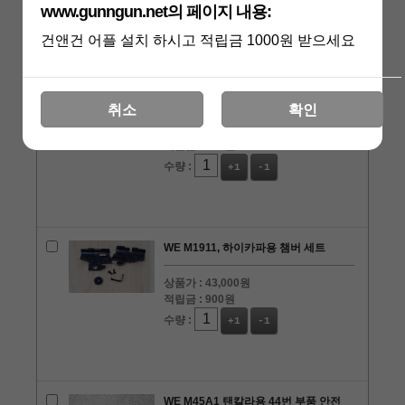
www.gunngun.net의 페이지 내용:
건앤건 어플 설치 하시고 적립금 1000원 받으세요
WE M45A1 탠칼라용 38번 부품 슬라이
드 스톱퍼
취소
확인
상품가 :
15,000원
적립금 :
300원
수량 :
+1
-1
WE M1911, 하이카파용 챔버 세트
상품가 :
43,000원
적립금 :
900원
수량 :
+1
-1
WE M45A1 탠칼라용 44번 부품 안전