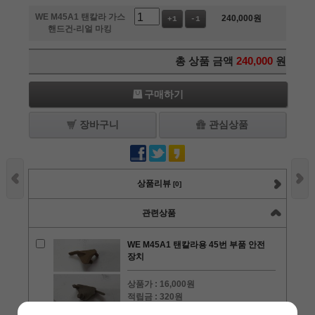
WE M45A1 탠칼라 가스
240,000
원
+1
-1
핸드건-리얼 마킹
총 상품 금액
240,000
원
구매하기
장바구니
관심상품
상품리뷰
[0]
관련상품
WE M45A1 탠칼라용 45번 부품 안전
장치
상품가 :
16,000원
적립금 :
320원
수량 :
+1
-1