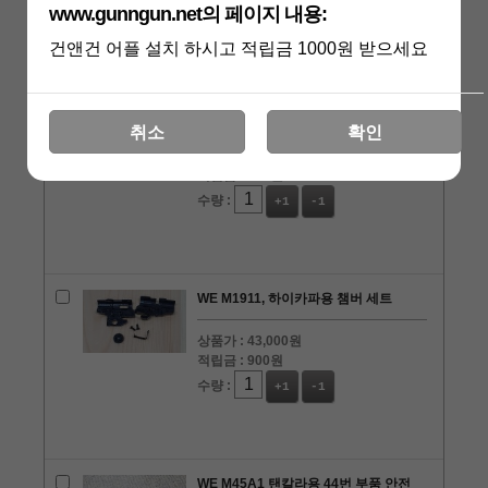
www.gunngun.net의 페이지 내용:
건앤건 어플 설치 하시고 적립금 1000원 받으세요
WE M45A1 탠칼라용 38번 부품 슬라이
드 스톱퍼
취소
확인
상품가 :
15,000원
적립금 :
300원
수량 :
+1
-1
WE M1911, 하이카파용 챔버 세트
상품가 :
43,000원
적립금 :
900원
수량 :
+1
-1
WE M45A1 탠칼라용 44번 부품 안전