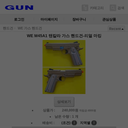
카테고리
검색
로그인
마이페이지
장바구니
관심상품
핸드건
WE 가스 핸드건
Recent
WE M45A1 탠칼라 가스 핸드건-리얼 마킹
상세보기
상품가 :
240,000
원
적립금:4800원
남은 수량 :
1 개
배송비 :
(조건)
!
지역별
!