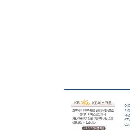
상호
사업
주소
673
Con