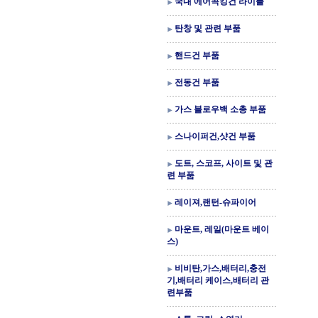
국내 에어콕킹건 라이플
탄창 및 관련 부품
핸드건 부품
전동건 부품
가스 블로우백 소총 부품
스나이퍼건,샷건 부품
도트, 스코프, 사이트 및 관
련 부품
레이져,랜턴-슈파이어
마운트, 레일(마운트 베이
스)
비비탄,가스,배터리,충전
기,배터리 케이스,배터리 관
련부품