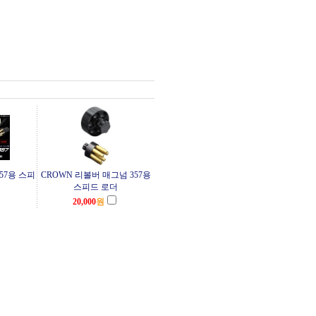
57용 스피
CROWN 리볼버 매그넘 357용
스피드 로더
20,000
원