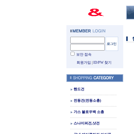
보안 접속
회원가입
|
ID/PW 찾기
핸드건
전동건(전동소총)
가스 블로우백 소총
스나이퍼건,샷건