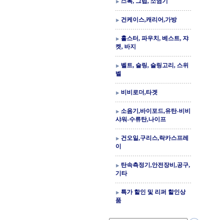
스톡, 그립, 소염기
건케이스,캐리어,가방
홀스터, 파우치, 베스트, 쟈
켓, 바지
벨트, 슬링, 슬링고리, 스위
벨
비비로더,타겟
소음기,바이포드,유탄-비비
샤워-수류탄,나이프
건오일,구리스,락카스프레
이
탄속측정기,안전장비,공구,
기타
특가 할인 및 리퍼 할인상
품