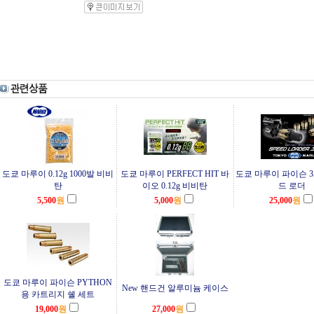
도쿄 마루이 0.12g 1000발 비비
도쿄 마루이 PERFECT HIT 바
도쿄 마루이 파이슨 3
탄
이오 0.12g 비비탄
드 로더
5,500
원
5,000
원
25,000
원
도쿄 마루이 파이슨 PYTHON
New 핸드건 알루미늄 케이스
용 카트리지 쉘 세트
19,000
원
27,000
원