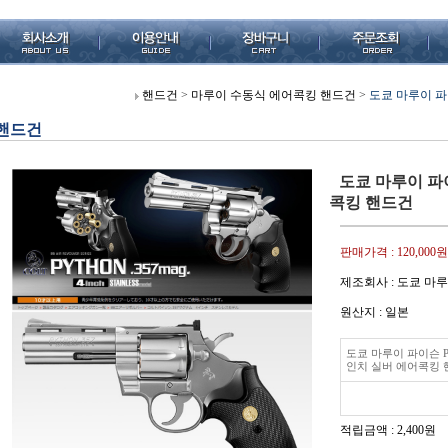
핸드건
>
마루이 수동식 에어콕킹 핸드건
>
도쿄 마루이 파
핸드건
도쿄 마루이 파이
콕킹 핸드건
판매가격 :
120,000원
제조회사 : 도쿄 마
원산지 : 일본
도쿄 마루이 파이슨 P
인치 실버 에어콕킹
적립금액 :
2,400원