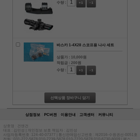
수량 :
+1
-1
바스카 1-4X28 스코프용 나사 세트
상품가 :
10,000원
적립금 :
200원
수량 :
+1
-1
선택상품 장바구니 담기
상점정보
PC버젼
이용안내
고객센터
커뮤니티
상호명 : 건앤건
대표 : 김민성 | 개인정보 보호 책임자 : 김민성
사업자등록번호 :124-40-07377 | 통신판매업신고번호 : 제2016-수원권선-0051호
전화 : 031-222-5878,010-7239-5878,010-7220-5878,010-6730-8009 | 팩스 :