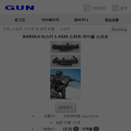
카테고리
검색
로그인
마이페이지
장바구니
관심상품
도트, 스코프, 사이트 및 관련 부품
스코프
Recent
BARSKA 바스카 1-4X28 스와트 라이플 스코프
상세보기
상품가 :
250,000
원
적립금:4900원
남은 수량 :
3 개
배송비 :
(조건)
!
지역별
!