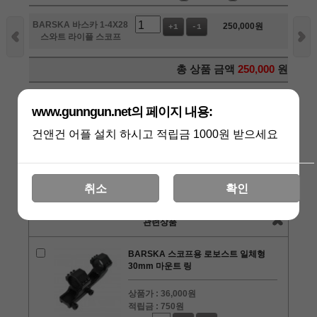
BARSKA 바스카 1-4X28
250,000
원
+1
-1
스와트 라이플 스코프
총 상품 금액
250,000
원
구매하기
www.gunngun.net의 페이지 내용:
장바구니
관심상품
건앤건 어플 설치 하시고 적립금 1000원 받으세요
취소
확인
상품리뷰
[0]
관련상품
BARSKA 스코프용 로보스트 일체형
30mm 마운트 링
상품가 :
36,000원
적립금 :
750원