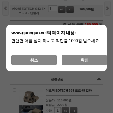
이오텍 EOTECH G43 3X
160,000
원
+1
-1
쓰리맥 - 탠칼라
총 상품 금액
160,000
원
www.gunngun.net의 페이지 내용:
구매하기
건앤건 어플 설치 하시고 적립금 1000원 받으세요
장바구니
관심상품
취소
확인
상품리뷰
[0]
관련상품
이오텍 EOTECH 558 도트-탠 칼라
상품가 :
110,000원
적립금 :
2200원
수량 :
+1
-1