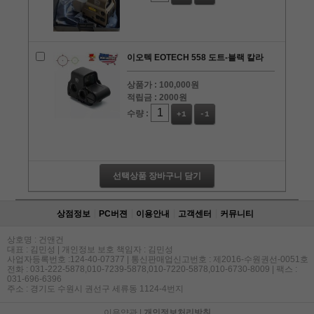
이오텍 EOTECH 558 도트-블랙 칼라
상품가 :
100,000원
적립금 :
2000원
수량 :
+1
-1
선택상품 장바구니 담기
상점정보
PC버젼
이용안내
고객센터
커뮤니티
상호명 : 건앤건
대표 : 김민성 | 개인정보 보호 책임자 : 김민성
사업자등록번호 :124-40-07377 | 통신판매업신고번호 : 제2016-수원권선-0051호
전화 : 031-222-5878,010-7239-5878,010-7220-5878,010-6730-8009 | 팩스 :
031-696-6396
주소 : 경기도 수원시 권선구 세류동 1124-4번지
이용약관
|
개인정보처리방침