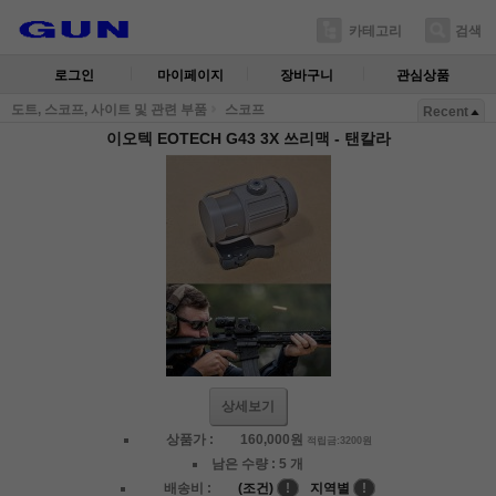
카테고리
검색
로그인
마이페이지
장바구니
관심상품
도트, 스코프, 사이트 및 관련 부품
스코프
Recent
이오텍 EOTECH G43 3X 쓰리맥 - 탠칼라
상세보기
상품가 :
160,000
원
적립금:3200원
남은 수량 :
5 개
배송비 :
(조건)
!
지역별
!