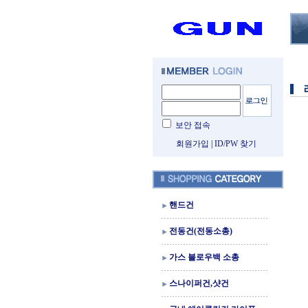
보안 접속
회원가입
|
ID/PW 찾기
핸드건
전동건(전동소총)
가스 블로우백 소총
스나이퍼건,샷건