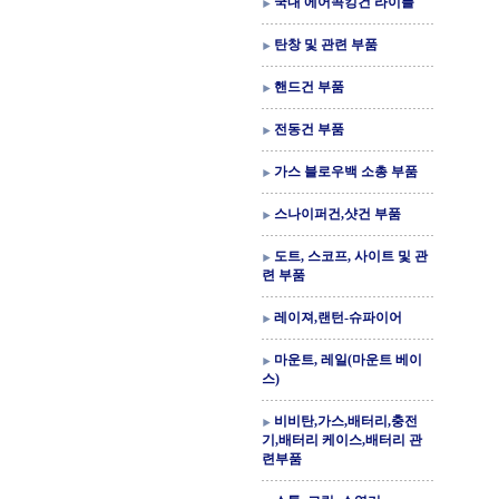
국내 에어콕킹건 라이플
탄창 및 관련 부품
핸드건 부품
전동건 부품
가스 블로우백 소총 부품
스나이퍼건,샷건 부품
도트, 스코프, 사이트 및 관
련 부품
레이져,랜턴-슈파이어
마운트, 레일(마운트 베이
스)
비비탄,가스,배터리,충전
기,배터리 케이스,배터리 관
련부품