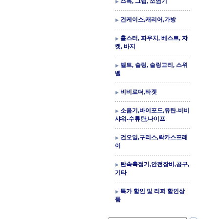
스톡, 그립, 소염기
건케이스,캐리어,가방
홀스터, 파우치, 베스트, 쟈
켓, 바지
벨트, 슬링, 슬링고리, 스위
벨
비비로더,타겟
소음기,바이포드,유탄-비비
샤워-수류탄,나이프
건오일,구리스,락카스프레
이
탄속측정기,안전장비,공구,
기타
특가 할인 및 리퍼 할인상
품