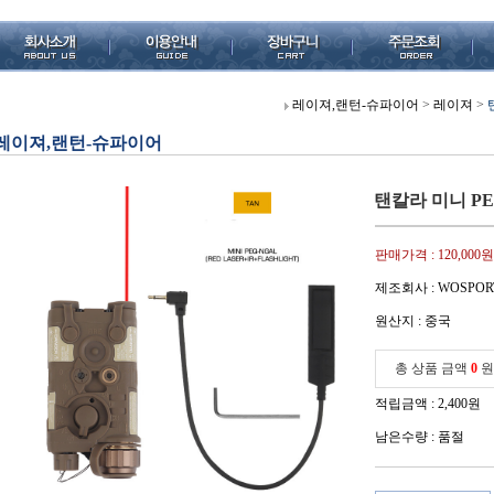
레이져,랜턴-슈파이어
>
레이져
>
레이져,랜턴-슈파이어
탠칼라 미니 PE
판매가격 :
120,000원
제조회사 : WOSPOR
원산지 : 중국
총 상품 금액
0
원
적립금액 :
2,400원
남은수량 : 품절