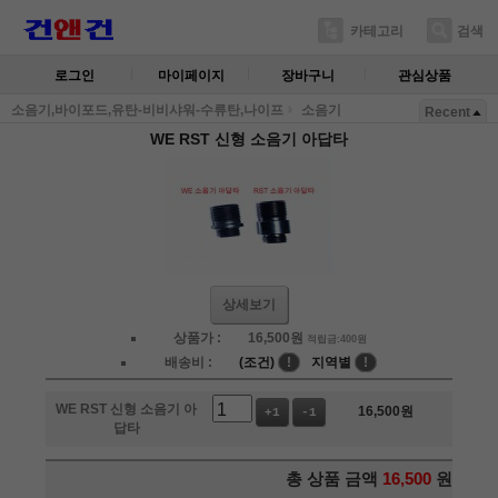
카테고리
검색
로그인
마이페이지
장바구니
관심상품
소음기,바이포드,유탄-비비샤워-수류탄,나이프
소음기
Recent
WE RST 신형 소음기 아답타
상세보기
상품가 :
16,500
원
적립금:400원
배송비 :
(조건)
!
지역별
!
WE RST 신형 소음기 아
16,500
원
+1
-1
답타
총 상품 금액
16,500
원