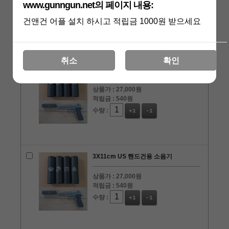
상품가 :
27,000원
www.gunngun.net의 페이지 내용:
적립금 :
540원
건앤건 어플 설치 하시고 적립금 1000원 받으세요
수량 :
+1
-1
취소
확인
3X11cm 네이비 씰 핸드건용 소음기
상품가 :
27,000원
적립금 :
540원
수량 :
+1
-1
3X11cm US 핸드건용 소음기
상품가 :
27,000원
적립금 :
540원
수량 :
+1
-1