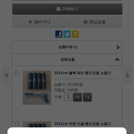
구매하기
장바구니
관심상품
상품리뷰
[0]
관련상품
3X11cm 블랙 워터 핸드건용 소음기
상품가 :
27,000원
적립금 :
540원
수량 :
+1
-1
3X11cm 마린 이글 핸드건용 소음기