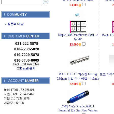
23,000
원
2
질문과 대답
Maple Leaf Decepticons 홉업 고
Maple L
무 70°
031-222-5878
13,000
원
1
010-7239-5878
010-7220-5878
010-6730-8009
FAX : 031-696-6396
E-mail 문의
MAPLE LEAF 가스건 GBB용
도쿄 마루이
6.02mm 정밀 인너 바렐 - 410mm
52,000
원
1
농협 172611-52-028101
국민 632901-01-415467
기업 010-7239-5878
예금주 : 김민성
가더 가스 Guarder 600ml
Powerful 12k Gas New Version