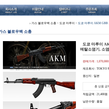
가스 블로우백 소총
>
도쿄 마루이
>
도쿄 마루이 AKM GBB
가스 블로우백 소총
도쿄 마루이 AK
메탈소염기, 소염
판매가격 :
1,070,00
제조회사 : TOKYO 
원산지 : 일본
총 상품 금
적립금액 :
21,400원
남은수량 : 품절