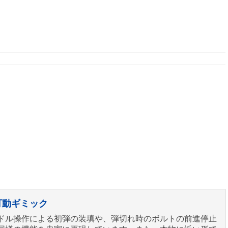
可動ギミック
ドル操作による初弾の装填や、弾切れ時のボルトの前進停止