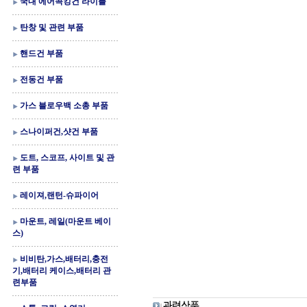
국내 에어콕킹건 라이플
탄창 및 관련 부품
핸드건 부품
전동건 부품
가스 블로우백 소총 부품
스나이퍼건,샷건 부품
도트, 스코프, 사이트 및 관
련 부품
레이져,랜턴-슈파이어
마운트, 레일(마운트 베이
스)
비비탄,가스,배터리,충전
기,배터리 케이스,배터리 관
련부품