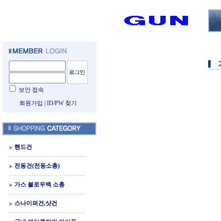
보안 접속
회원가입
|
ID/PW 찾기
핸드건
전동건(전동소총)
가스 블로우백 소총
스나이퍼건,샷건