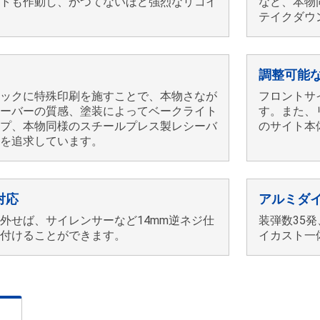
トも作動し、かつてないほど強烈なリコイ
など、本物
テイクダウ
調整可能
ックに特殊印刷を施すことで、本物さなが
フロントサ
ーバーの質感、塗装によってベークライト
す。また、
プ、本物同様のスチールプレス製レシーバ
のサイト本
を追求しています。
対応
アルミダ
外せば、サイレンサーなど14mm逆ネジ仕
装弾数35
付けることができます。
イカスト一