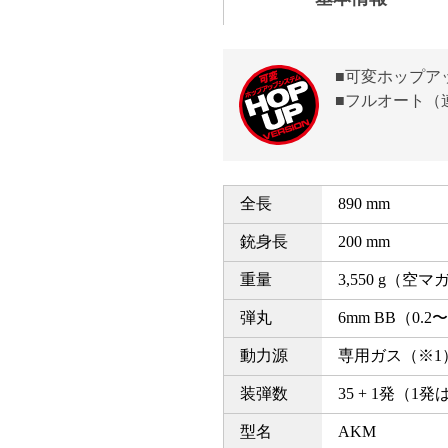
■可変ホップア
■フルオート（
全長
890 mm
銃身長
200 mm
重量
3,550 g（空
弾丸
6mm BB（0.2〜
動力源
専用ガス（※1
装弾数
35 + 1発（
型名
AKM