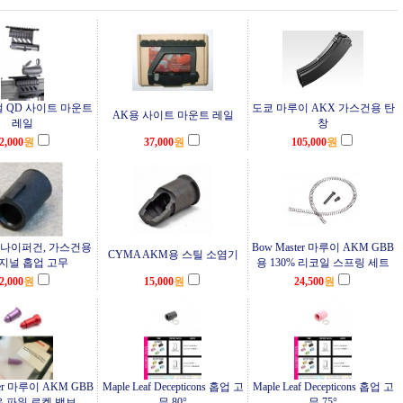
얼 QD 사이트 마운트
도쿄 마루이 AKX 가스건용 탄
AK용 사이트 마운트 레일
레일
창
2,000
원
37,000
원
105,000
원
나이퍼건, 가스건용
Bow Master 마루이 AKM GBB
CYMA AKM용 스틸 소염기
지널 홉업 고무
용 130% 리코일 스프링 세트
2,000
원
15,000
원
24,500
원
ter 마루이 AKM GBB
Maple Leaf Decepticons 홉업 고
Maple Leaf Decepticons 홉업 고
우 파워 로켓 밸브
무 80°
무 75°