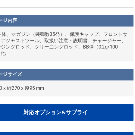
ージ内容
M本体、マガジン（装弾数35発）、保護キャップ、フロントサ
・アジャストツール、取扱い注意・説明書、チャージャー、
ジングロッド、クリーニングロッド、BB弾（0.2g/100
、他
ージサイズ
0 x 縦270 x 厚95 mm
対応オプション&サプライ