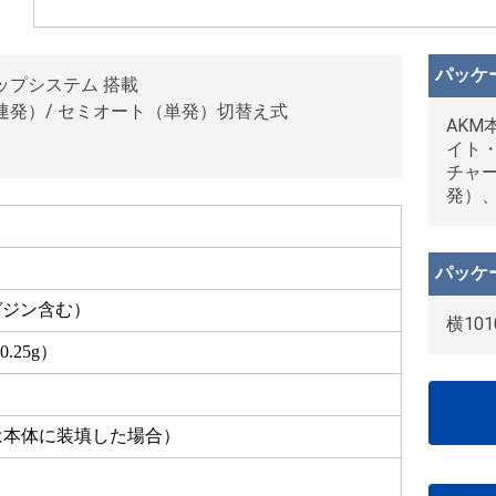
パッケ
ップシステム 搭載
連発）/ セミオート（単発）切替え式
AK
イト
チャー
発）
パッケ
マガジン含む）
横101
0.25g）
）
1発は本体に装填した場合）