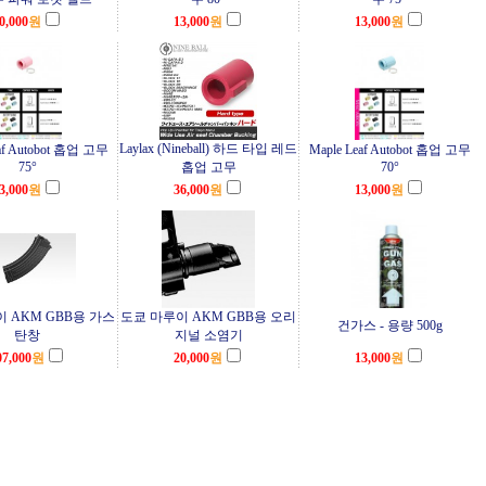
0,000
원
13,000
원
13,000
원
Laylax (Nineball) 하드 타입 레드
eaf Autobot 홉업 고무
Maple Leaf Autobot 홉업 고무
75°
홉업 고무
70°
3,000
원
36,000
원
13,000
원
 AKM GBB용 가스
도쿄 마루이 AKM GBB용 오리
건가스 - 용량 500g
탄창
지널 소염기
07,000
원
20,000
원
13,000
원