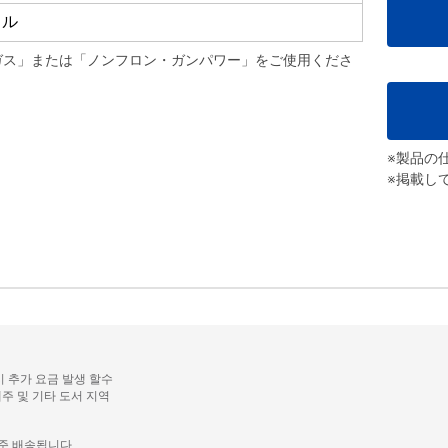
フル
4aガス」または「ノンフロン・ガンパワー」をご使用くださ
※製品の
※掲載し
시 추가 요금 발생 할수
주 및 기타 도서 지역
기준 배송됩니다