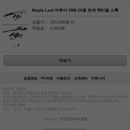
Maple Leaf 마루이 VSR-10용 탄색 택티컬 스톡
상품가 :
320,000원
(0)
적립금 :
6,400원
0
더보기
상점정보
PC버젼
이용안내
고객센터
커뮤니티
상호명 : 건앤건
대표 : 김민성 | 개인정보 보호 책임자 : 김민성
사업자등록번호 :124-40-07377 | 통신판매업신고번호 : 제2016-수원권선-0051호
전화 : 031-222-5878,010-7239-5878,010-7220-5878,010-6730-8009 | 팩스 :
031-696-6396
주소 : 경기도 수원시 권선구 세류동 1124-4번지
이용약관
|
개인정보처리방침
ⓒ건앤건 All rights reserved.