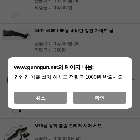
상품가 :
70,000원
(0)
적립금 :
15,000원
1
4401 4409 L96용 비비탄 장전 가이드 울
상품가 :
15,000원
(0)
적립금 :
350원
3
www.gunngun.net의 페이지 내용:
Maple Leaf 80 다이아몬드 몬스터 홉업 고무
건앤건 어플 설치 하시고 적립금 1000원 받으세요
상품가 :
15,000원
(0)
적립금 :
300원
취소
확인
0
M70용 강화 롤링 트리거 시어 세트
상품가 :
148,000원
(0)