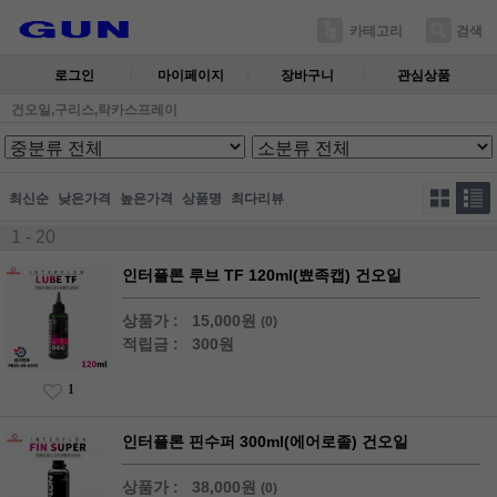
카테고리
검색
로그인
마이페이지
장바구니
관심상품
건오일,구리스,락카스프레이
최신순
낮은가격
높은가격
상품명
최다리뷰
1 - 20
인터플론 루브 TF 120ml(뾰족캡) 건오일
상품가 :
15,000원
(0)
적립금 :
300원
1
인터플론 핀수퍼 300ml(에어로졸) 건오일
상품가 :
38,000원
(0)