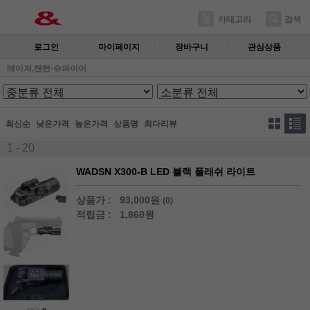
카테고리
검색
로그인
마이페이지
장바구니
관심상품
레이져,랜턴-슈파이어
최신순
낮은가격
높은가격
상품명
최다리뷰
1 - 20
WADSN X300-B LED 블랙 플래쉬 라이트
상품가 :
93,000원
(0)
적립금 :
1,860원