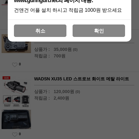
www.gunngun.net의 페이지 내용:
건앤건 어플 설치 하시고 적립금 1000원 받으세요
6
취소
확인
AN/PEQ-15 블랙 레드 레이져 배터리 케이스
상품가 :
35,000원
(0)
적립금 :
700원
0
WADSN XU35 LED 스트로브 화이트 메탈 라이트
상품가 :
120,000원
(0)
적립금 :
2,400원
0