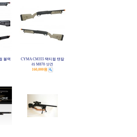
티컬 블랙
CYMA CM355 택티컬 탠칼
라 M870 샷건
160,000원