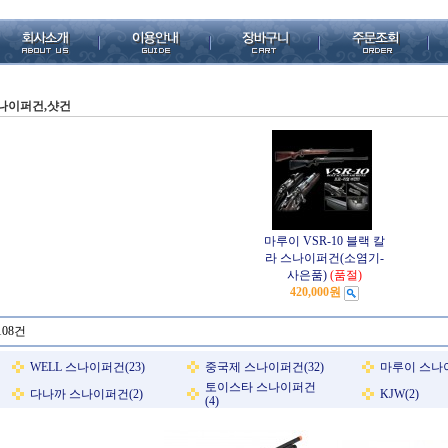
나이퍼건,샷건
마루이 VSR-10 블랙 칼
라 스나이퍼건(소염기-
사은품)
(품절)
420,000원
108건
WELL 스나이퍼건(23)
중국제 스나이퍼건(32)
마루이 스나이
토이스타 스나이퍼건
다나까 스나이퍼건(2)
KJW(2)
(4)