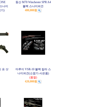
ONE
동산 M70 Winchester SPR A4
N 스나이
블랙 스나이퍼건
염기)
480,000원
리 숏 샷
마루이 VSR-10 블랙 칼라 스
나이퍼건(소염기-사은품)
(품절)
420,000원