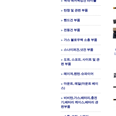
국내 에어콕킹건 라이플
탄창 및 관련 부품
핸드건 부품
전동건 부품
가스 블로우백 소총 부품
스나이퍼건,샷건 부품
도트, 스코프, 사이트 및 관
련 부품
레이져,랜턴-슈파이어
마운트, 레일(마운트 베이
스)
비비탄,가스,배터리,충전
기,배터리 케이스,배터리 관
련부품