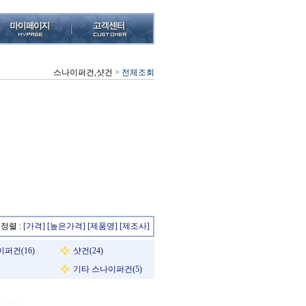
스나이퍼건,샷건
>
전체조회
정렬 :
[가격]
[높은가격]
[제품명]
[제조사]
퍼건(16)
샷건(24)
기타 스나이퍼건(5)