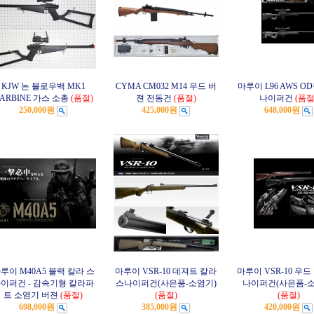
KJW 논 블로우백 MK1
CYMA CM032 M14 우드 버
마루이 L96 AWS O
ARBINE 가스 소총
(품절)
젼 전동건
(품절)
나이퍼건
(품절
250,000원
425,000원
648,000원
루이 M40A5 블랙 칼라 스
마루이 VSR-10 데져트 칼라
마루이 VSR-10 우드
이퍼건 - 감속기형 칼라파
스나이퍼건(사은품-소염기)
나이퍼건(사은품-소
트 소염기 버젼
(품절)
(품절)
(품절)
698,000원
385,000원
420,000원