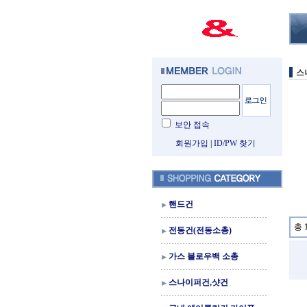
스
보안 접속
회원가입
|
ID/PW 찾기
핸드건
총 
전동건(전동소총)
가스 블로우백 소총
스나이퍼건,샷건