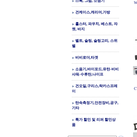
스톡, 그립, 소염기
W
건케이스,캐리어,가방
홀스터, 파우치, 베스트, 쟈
켓, 바지
벨트, 슬링, 슬링고리, 스위
벨
비비로더,타겟
소음기,바이포드,유탄-비비
샤워-수류탄,나이프
건오일,구리스,락카스프레
C
이
탄속측정기,안전장비,공구,
기타
특가 할인 및 리퍼 할인상
품